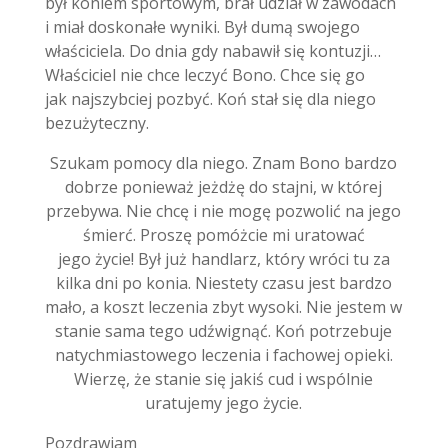
był koniem sportowym, brał udział w zawodach
i miał doskonałe wyniki. Był dumą swojego
właściciela. Do dnia gdy nabawił się kontuzji…
Właściciel nie chce leczyć Bono. Chce się go
jak najszybciej pozbyć. Koń stał się dla niego
bezużyteczny.
Szukam pomocy dla niego. Znam Bono bardzo
dobrze ponieważ jeżdżę do stajni, w której
przebywa. Nie chcę i nie mogę pozwolić na jego
śmierć. Proszę pomóżcie mi uratować
jego życie! Był już handlarz, który wróci tu za
kilka dni po konia. Niestety czasu jest bardzo
mało, a koszt leczenia zbyt wysoki. Nie jestem w
stanie sama tego udźwignąć. Koń potrzebuje
natychmiastowego leczenia i fachowej opieki.
Wierzę, że stanie się jakiś cud i wspólnie
uratujemy jego życie.
Pozdrawiam