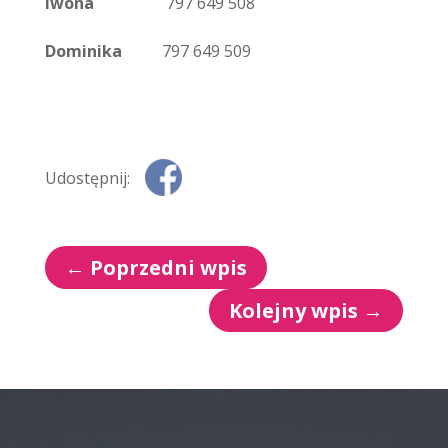
Iwona
797 649 508
Dominika
797 649 509
Udostępnij:
←
Poprzedni wpis
Kolejny wpis
→