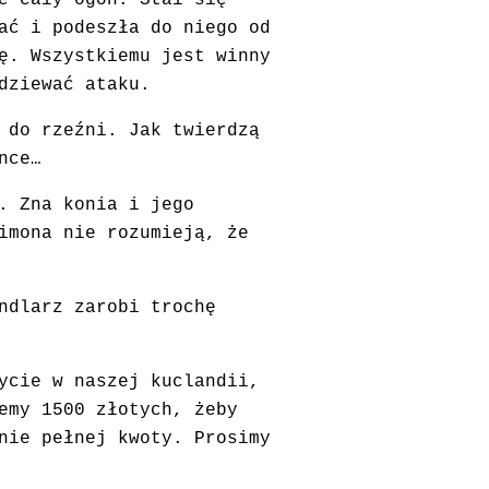
e cały ogon. Stał się
ać i podeszła do niego od
ę. Wszystkiemu jest winny
dziewać ataku.
 do rzeźni. Jak twierdzą
nce…
. Zna konia i jego
imona nie rozumieją, że
ndlarz zarobi trochę
ycie w naszej kuclandii,
emy 1500 złotych, żeby
nie pełnej kwoty. Prosimy