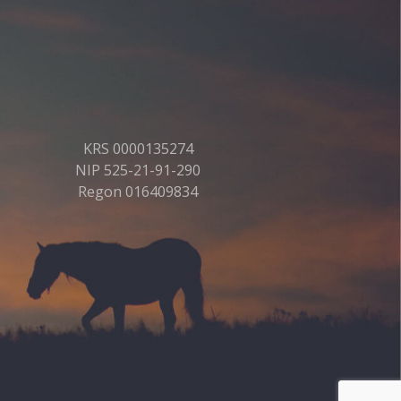
KRS 0000135274
NIP 525-21-91-290
Regon 016409834