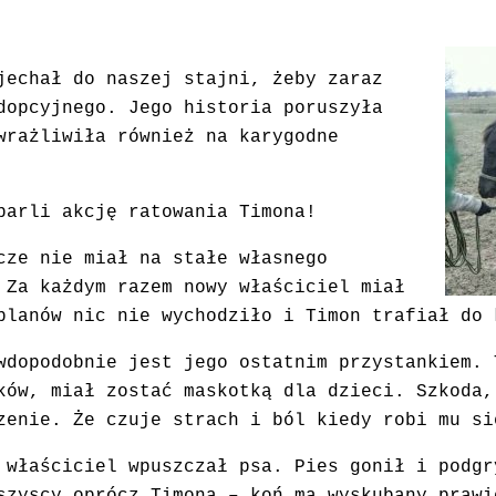
jechał do naszej stajni, żeby zaraz
dopcyjnego. Jego historia poruszyła
wrażliwiła również na karygodne
parli akcję ratowania Timona!
cze nie miał na stałe własnego
 Za każdym razem nowy właściciel miał
planów nic nie wychodziło i Timon trafiał do 
wdopodobnie jest jego ostatnim przystankiem. 
ków, miał zostać maskotką dla dzieci. Szkoda,
zenie. Że czuje strach i ból kiedy robi mu si
 właściciel wpuszczał psa. Pies gonił i podgr