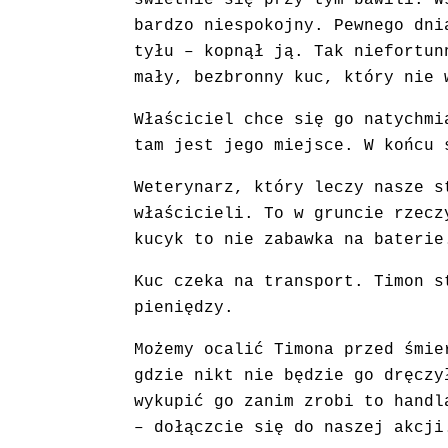
świetnie się przy tym bawili. 
bardzo niespokojny. Pewnego dni
tyłu – kopnął ją. Tak niefortun
mały, bezbronny kuc, który nie 
Właściciel chce się go natychmi
tam jest jego miejsce. W końcu 
Weterynarz, który leczy nasze s
właścicieli. To w gruncie rzecz
kucyk to nie zabawka na baterie
Kuc czeka na transport. Timon s
pieniędzy.
Możemy ocalić Timona przed śmie
gdzie nikt nie będzie go dręczy
wykupić go zanim zrobi to handl
– dołączcie się do naszej akcji