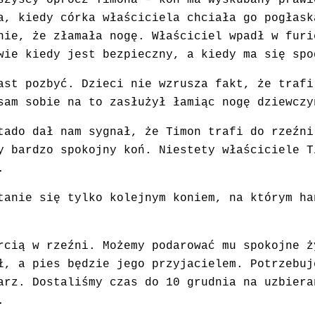
Wszyscy oprócz Timona – koń ma wyskubany
prawi
a, kiedy córka właściciela chciała go pogłask
nie, że złamała nogę. Właściciel wpadł w furi
wie kiedy jest bezpieczny, a kiedy ma się spo
ast pozbyć. Dzieci nie wzrusza fakt, że trafi
sam sobie na to zasłużył łamiąc nogę dziewczy
tado dał nam sygnał, że Timon trafi do rzeźni
y bardzo spokojny koń. Niestety właściciele T
.
tanie się tylko kolejnym koniem, na którym ha
rcią w rzeźni. Możemy podarować mu spokojne ż
ł, a pies będzie jego przyjacielem. Potrzebuj
arz. Dostaliśmy czas do 10 grudnia na uzbiera
.