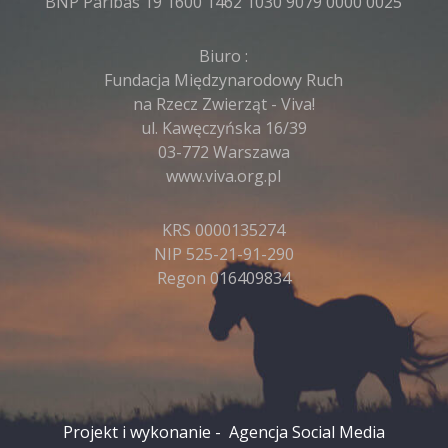
BNP Paribas 19 1600 1462 1030 9079 0000 0025
Biuro :
Fundacja Międzynarodowy Ruch
na Rzecz Zwierząt - Viva!
ul. Kawęczyńska 16/39
03-772 Warszawa
www.viva.org.pl
KRS 0000135274
NIP 525-21-91-290
Regon 016409834
Projekt i wykonanie -
Agencja Social Media