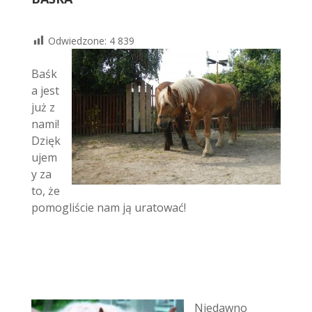
Odwiedzone:
4 839
Baśk
a jest
już z
nami!
Dzięk
ujem
y za
to, że
pomogliście nam ją uratować!
Niedawno