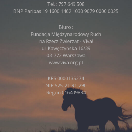
Tel. :
797 649 508
BNP Paribas 19 1600 1462 1030 9079 0000 0025
Biuro :
Fundacja Międzynarodowy Ruch
na Rzecz Zwierząt - Viva!
ul. Kawęczyńska 16/39
03-772 Warszawa
www.viva.org.pl
KRS 0000135274
NIP 525-21-91-290
Regon 016409834