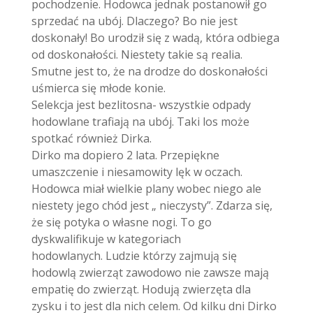
pochodzenie. Hodowca jednak postanowił go
sprzedać na ubój. Dlaczego? Bo nie jest
doskonały! Bo urodził się z wadą, która odbiega
od doskonałości. Niestety takie są realia.
Smutne jest to, że na drodze do doskonałości
uśmierca się młode konie.
Selekcja jest bezlitosna- wszystkie odpady
hodowlane trafiają na ubój. Taki los może
spotkać również Dirka.
Dirko ma dopiero 2 lata. Przepiękne
umaszczenie i niesamowity lęk w oczach.
Hodowca miał wielkie plany wobec niego ale
niestety jego chód jest „ nieczysty”. Zdarza się,
że się potyka o własne nogi. To go
dyskwalifikuje w kategoriach
hodowlanych. Ludzie którzy zajmują się
hodowlą zwierząt zawodowo nie zawsze mają
empatię do zwierząt. Hodują zwierzęta dla
zysku i to jest dla nich celem. Od kilku dni Dirko