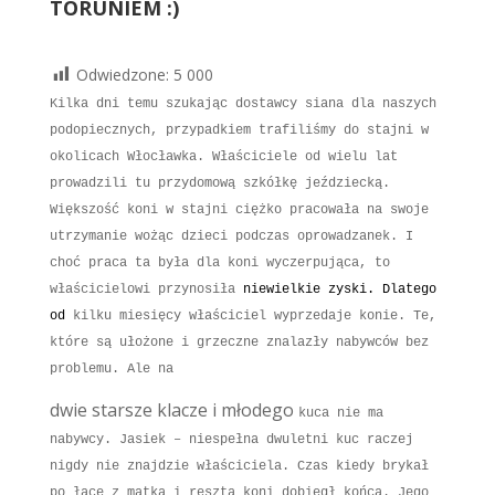
TORUNIEM :)
Odwiedzone:
5 000
Kilka dni temu szukając dostawcy siana dla naszych
podopiecznych, przypadkiem trafiliśmy do stajni
w
okolicach Włocławka. Właściciele od wielu lat
prowadzili tu przydomową szkółkę jeździecką.
Większość koni w stajni ciężko pracowała na swoje
utrzymanie wożąc dzieci podczas oprowadzanek. I
choć praca ta była dla koni wyczerpująca, to
właścicielowi przynosiła
niewielkie zyski. Dlatego
od
kilku miesięcy właściciel wyprzedaje konie. Te,
które są ułożone i
grzeczne znalazły nabywców bez
problemu. Ale na
dwie starsze klacze i młodego
kuca nie ma
nabywcy.
Jasiek – niespełna dwuletni kuc raczej
nigdy nie znajdzie właściciela. Czas kiedy brykał
po łące z matką i resztą koni dobiegł końca. Jego