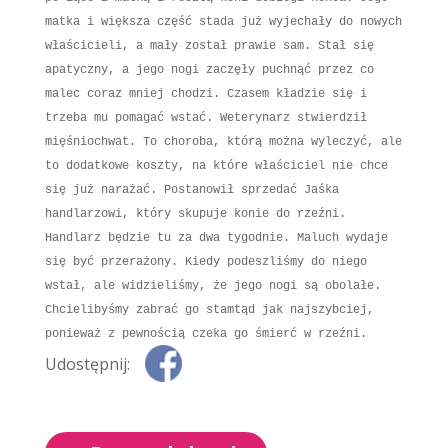
matka i
większa część stada już wyjechały do nowych
właścicieli, a mały został prawie sam. Stał się
apatyczny, a jego nogi
zaczęły puchnąć przez co
malec coraz mniej chodzi. Czasem kładzie się
i
trzeba mu pomagać wstać. Weterynarz stwierdził
mięśniochwat. To choroba, którą można
wyleczyć, ale
to dodatkowe koszty, na które właściciel nie chce
się już narażać. Postanowił
sprzedać Jaśka
handlarzowi, który skupuje konie do rzeźni.
Handlarz będzie tu za
dwa tygodnie. Maluch wydaje
się być przerażony. Kiedy podeszliśmy do niego
wstał, ale
widzieliśmy, że jego nogi są obolałe.
Chcielibyśmy zabrać go stamtąd jak
najszybciej,
ponieważ z pewnością czeka go śmierć w rzeźni.
Udostępnij: