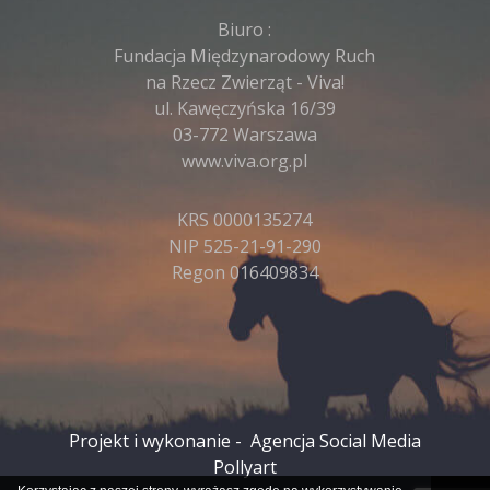
Biuro :
Fundacja Międzynarodowy Ruch
na Rzecz Zwierząt - Viva!
ul. Kawęczyńska 16/39
03-772 Warszawa
www.viva.org.pl
KRS 0000135274
NIP 525-21-91-290
Regon 016409834
Projekt i wykonanie -
Agencja Social Media
Pollyart