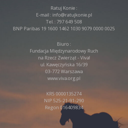
Ratuj Konie :
E-mail :
info@ratujkonie.pl
Tel. :
797 649 508
BNP Paribas 19 1600 1462 1030 9079 0000 0025
Biuro :
Fundacja Międzynarodowy Ruch
na Rzecz Zwierząt - Viva!
ul. Kawęczyńska 16/39
03-772 Warszawa
www.viva.org.pl
KRS 0000135274
NIP 525-21-91-290
Regon 016409834