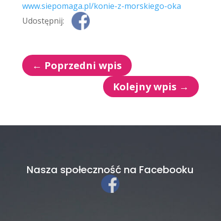
www.siepomaga.pl/
konie-z-morskiego-oka
Udostępnij:
←
Poprzedni wpis
Kolejny wpis
→
Nasza społeczność na Facebooku