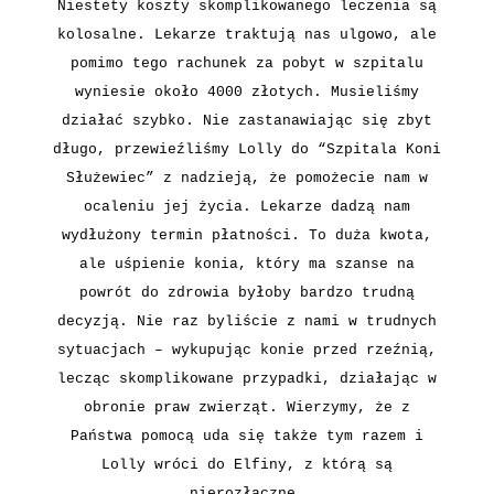
Niestety koszty skomplikowanego leczenia są
kolosalne. Lekarze traktują nas ulgowo, ale
pomimo tego rachunek za pobyt w szpitalu
wyniesie około 4000 złotych. Musieliśmy
działać szybko. Nie zastanawiając się zbyt
długo, przewieźliśmy Lolly do “Szpitala Koni
Służewiec” z nadzieją, że pomożecie nam w
ocaleniu jej życia. Lekarze dadzą nam
wydłużony termin płatności. To duża kwota,
ale uśpienie konia, który ma szanse na
powrót do zdrowia byłoby bardzo trudną
decyzją. Nie raz byliście z nami w trudnych
sytuacjach – wykupując konie przed rzeźnią,
lecząc skomplikowane przypadki, działając w
obronie praw zwierząt. Wierzymy, że z
Państwa pomocą uda się także tym razem i
Lolly wróci do Elfiny, z którą są
nierozłączne.