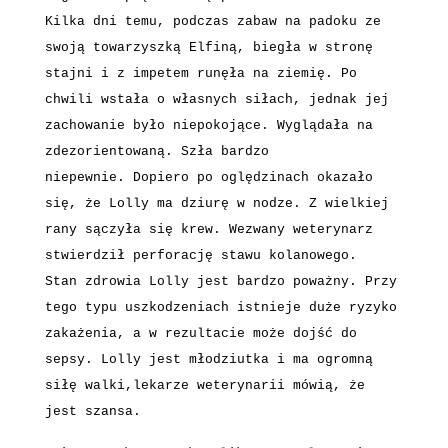
Kilka dni temu, podczas zabaw na padoku ze
swoją towarzyszką Elfiną, biegła w stronę
stajni i z impetem runęła na ziemię. Po
chwili wstała o własnych siłach, jednak jej
zachowanie było niepokojące. Wyglądała na
zdezorientowaną. Szła bardzo
niepewnie.
Dopiero po oględzinach okazało
się, że Lolly ma dziurę w nodze. Z wielkiej
rany sączyła
się krew. Wezwany weterynarz
stwierdził perforację stawu kolanowego.
Stan zdrowia Lolly jest bardzo poważny. Przy
tego typu uszkodzeniach istnieje duże
ryzyko
zakażenia, a w rezultacie może dojść do
sepsy. Lolly jest młodziutka i ma ogromną
siłę walki,lekarze weterynarii mówią, że
jest szansa.