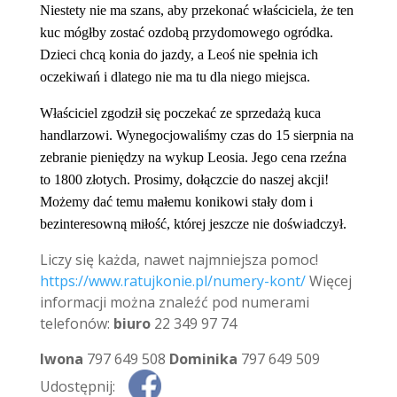
Niestety nie
ma
szans, aby przekonać właściciela, że ten
kuc mógłby zostać ozdobą przydomowego ogródka
.
Dzieci chcą konia
do
jazdy, a Leoś nie spełnia ich
oczekiwań i dlatego nie ma tu dla niego miejsca.
Właściciel zgodził się poczekać ze sprzedażą kuca
handlarzowi. Wynegocjowaliśmy czas do 15 sierpnia na
zebranie pieniędzy na wykup Leosia. Jego cena rzeźna
to 1800 złotych. Prosimy, dołączcie do naszej akcji!
Możemy dać temu małemu konikowi stały dom i
bezinteresowną miłość, której jeszcze nie doświadczył.
Liczy się każda, nawet najmniejsza pomoc!
https://www.ratujkonie.pl/numery-kont/
Więcej
informacji można znaleźć pod numerami
telefonów:
biuro
22 349 97 74
Iwona
797 649 508
Dominika
797 649 509
Udostępnij: