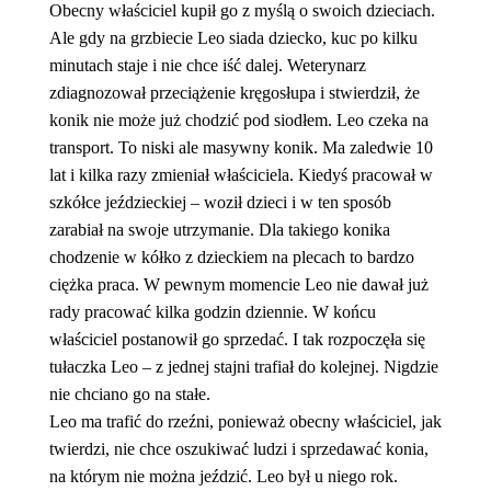
Obecny właściciel kupił go z
my
ślą o swoich dzieciach.
Ale gdy na grzbiecie Leo siada dziecko, kuc po kilku
minutach staje i nie chce iść dalej. Weterynarz
zdiagnozował przeciążenie kręgosłupa i stwierdził, że
konik nie może już chodzić pod siodłem.
Leo czeka na
transport. To niski ale masywny konik. Ma zaledwie 10
lat i kilka razy zmieniał
właściciela. Kiedyś pracował w
szkółce jeździeckiej – woził dzieci i w ten sposób
zarabiał
na swoje utrzymanie. Dla takiego konika
chodzenie w kółko z dzieckiem na plecach to bardzo
ciężka praca. W pewnym momencie Leo nie dawał już
rady pracować kilka godzin dziennie. W końcu
właściciel postanowił go sprzedać. I tak rozpoczęła się
tułaczka Leo – z jednej stajni trafiał do kolejnej. Nigdzie
nie chciano go na stałe.
Leo ma trafić do rzeźni, ponieważ obecny właściciel, jak
twierdzi, nie chce oszukiwać ludzi i sprzedawać konia,
na kt
órym
nie można
je
ździć. Leo był u niego rok.