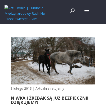
8 lutego 2013
|
Aktualnie ratujemy
NIWKA I ŹREBAK SĄ JUŻ BEZPIECZNI!
DZIĘKUJEMY!