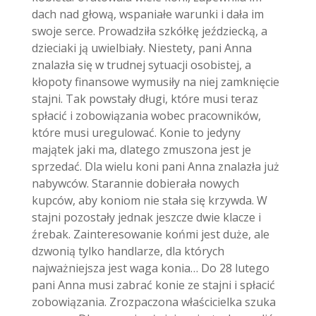
dach nad głową, wspaniałe warunki i dała im
swoje serce. Prowadziła szkółkę jeździecką, a
dzieciaki ją uwielbiały. Niestety, pani Anna
znalazła się w trudnej sytuacji osobistej, a
kłopoty finansowe wymusiły na niej zamknięcie
stajni. Tak powstały długi, które musi teraz
spłacić i zobowiązania wobec pracowników,
które musi uregulować. Konie to jedyny
majątek jaki ma, dlatego zmuszona jest je
sprzedać. Dla wielu koni pani Anna znalazła już
nabywców. Starannie dobierała nowych
kupców, aby koniom nie stała się krzywda. W
stajni pozostały jednak jeszcze dwie klacze i
źrebak. Zainteresowanie końmi jest duże, ale
dzwonią tylko handlarze, dla których
najważniejsza jest waga konia… Do 28 lutego
pani Anna musi zabrać konie ze stajni i spłacić
zobowiązania. Zrozpaczona właścicielka szuka