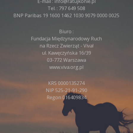
E-mail :
info@ratujkonie.pl
Tel. :
797 649 508
BNP Paribas 19 1600 1462 1030 9079 0000 0025
Biuro :
Fundacja Międzynarodowy Ruch
na Rzecz Zwierząt - Viva!
ul. Kawęczyńska 16/39
03-772 Warszawa
www.viva.org.pl
KRS 0000135274
NIP 525-21-91-290
Regon 016409834