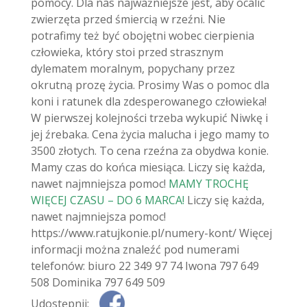
pomocy. Dla nas najważniejsze jest, aby ocalić
zwierzęta przed śmiercią w rzeźni. Nie
potrafimy też być obojętni wobec cierpienia
człowieka, który stoi przed strasznym
dylematem moralnym, popychany przez
okrutną prozę życia. Prosimy Was o pomoc dla
koni i ratunek dla zdesperowanego człowieka!
W pierwszej kolejności trzeba wykupić Niwkę i
jej źrebaka. Cena życia malucha i jego mamy to
3500 złotych. To cena rzeźna za obydwa konie.
Mamy czas do końca miesiąca. Liczy się każda,
nawet najmniejsza pomoc!
MAMY TROCHĘ
WIĘCEJ CZASU – DO 6 MARCA!
Liczy się każda,
nawet najmniejsza pomoc!
https://www.ratujkonie.pl/numery-kont/ Więcej
informacji można znaleźć pod numerami
telefonów: biuro 22 349 97 74 Iwona 797 649
508 Dominika 797 649 509
Udostępnij: