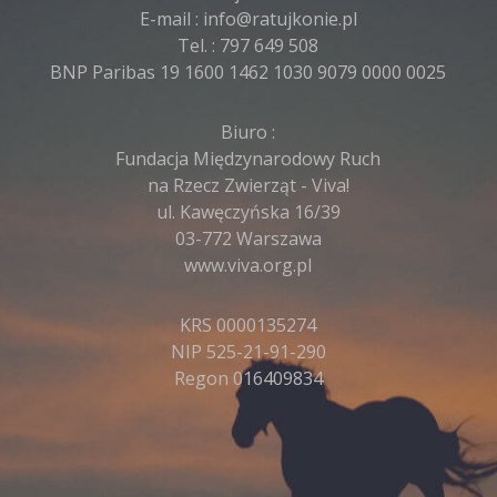
E-mail :
info@ratujkonie.pl
Tel. :
797 649 508
BNP Paribas 19 1600 1462 1030 9079 0000 0025
Biuro :
Fundacja Międzynarodowy Ruch
na Rzecz Zwierząt - Viva!
ul. Kawęczyńska 16/39
03-772 Warszawa
www.viva.org.pl
KRS 0000135274
NIP 525-21-91-290
Regon 016409834