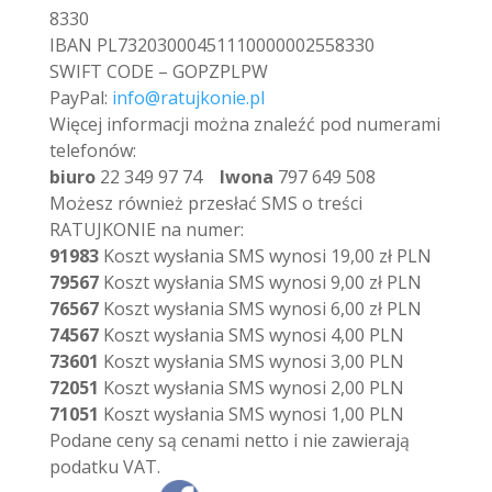
8330
IBAN PL73203000451110000002558330
SWIFT CODE – GOPZPLPW
PayPal:
info@ratujkonie.pl
Więcej informacji można znaleźć pod numerami
telefonów:
biuro
22 349 97 74
Iwona
797 649 508
Możesz również przesłać SMS o treści
RATUJKONIE na numer:
91983
Koszt wysłania SMS wynosi 19,00 zł PLN
79567
Koszt wysłania SMS wynosi 9,00 zł PLN
76567
Koszt wysłania SMS wynosi 6,00 zł PLN
74567
Koszt wysłania SMS wynosi 4,00 PLN
73601
Koszt wysłania SMS wynosi 3,00 PLN
72051
Koszt wysłania SMS wynosi 2,00 PLN
71051
Koszt wysłania SMS wynosi 1,00 PLN
Podane ceny są cenami netto i nie zawierają
podatku VAT.