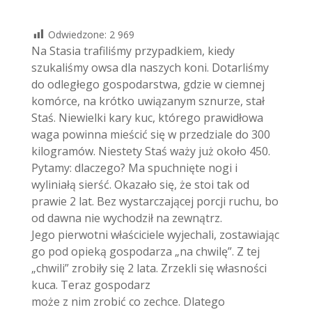
Odwiedzone:
2 969
Na Stasia trafiliśmy przypadkiem, kiedy
szukaliśmy owsa dla naszych koni. Dotarliśmy
do odległego gospodarstwa, gdzie w ciemnej
komórce, na krótko uwiązanym sznurze, stał
Staś. Niewielki kary kuc, którego prawidłowa
waga powinna mieścić się w przedziale do 300
kilogramów. Niestety Staś waży już około 450.
Pytamy: dlaczego? Ma spuchnięte nogi i
wyliniałą sierść. Okazało się, że stoi tak od
prawie 2 lat. Bez wystarczającej porcji ruchu, bo
od dawna nie wychodził na zewnątrz.
Jego pierwotni właściciele wyjechali, zostawiając
go pod opieką gospodarza „na chwilę”. Z tej
„chwili” zrobiły się 2 lata. Zrzekli się własności
kuca. Teraz gospodarz
może z nim zrobić co zechce. Dlatego