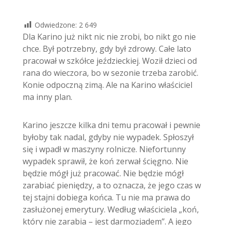
Odwiedzone:
2 649
Dla Karino już nikt nic nie zrobi, bo nikt go nie
chce. Był potrzebny, gdy był zdrowy. Całe lato
pracował w szkółce jeździeckiej. Woził dzieci od
rana do wieczora, bo w sezonie trzeba zarobić.
Konie odpoczną zimą. Ale na Karino właściciel
ma inny plan.
Karino jeszcze kilka dni temu pracował i pewnie
byłoby tak nadal, gdyby nie wypadek. Spłoszył
się i wpadł w maszyny rolnicze. Niefortunny
wypadek sprawił, że koń zerwał ścięgno. Nie
będzie mógł już pracować. Nie będzie mógł
zarabiać pieniędzy, a to oznacza, że jego czas w
tej stajni dobiega końca. Tu nie ma prawa do
zasłużonej emerytury. Według właściciela „koń,
który nie zarabia – jest darmozjadem”. A jego