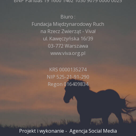
BNP Paribas 19 1600 1462 1030 9079 0000 0025
Biuro :
Fundacja Międzynarodowy Ruch
na Rzecz Zwierząt - Viva!
ul. Kawęczyńska 16/39
03-772 Warszawa
www.viva.org.pl
KRS 0000135274
NIP 525-21-91-290
Regon 016409834
Projekt i wykonanie -
Agencja Social Media