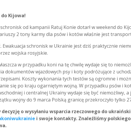
 do Kijowa!
 schronisk od kampanii Ratuj Konie dotarł w weekend do Kij
riuszy 2 tony karmy dla psów i kotów właśnie jest transpo
. Ewakuacja schronisk w Ukrainie jest dziś praktycznie niemo
przez wojska rosyjskie.
właszcza w przypadku koni na tę chwilę wydaje się to niemoż
nia dokumentów wjazdowych psy i koty podróżujące z uchod
episami. Koszty wykonania tych testów są ogromne i można 
nie się po kraju ogarniętym wojną. W przypadku psów i kotów
wschodniej i centralnej Ukrainy wydaje się być niemożliwy, a
tku wojny do 9 marca Polską granicę przekroczyło tylko 27
 decyzję o wysyłaniu wsparcia rzeczowego do ukraiński
akoniwukrainie
i swoje kontakty. Znaleźliśmy polskiego
wa.