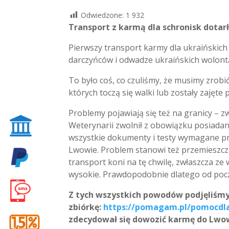
Odwiedzone:
1 932
Transport z karmą dla schronisk dotarł
Pierwszy transport karmy dla ukraińskich
darczyńców i odwadze ukraińskich wolonta
To było coś, co czuliśmy, że musimy zrobić
których toczą się walki lub zostały zajęte 
Problemy pojawiają się też na granicy – z
Weterynarii zwolnił z obowiązku posiada
wszystkie dokumenty i testy wymagane prz
Lwowie. Problem stanowi też przemieszcza
transport koni na tę chwilę, zwłaszcza ze 
wysokie. Prawdopodobnie dlatego od począ
Z tych wszystkich powodów podjęliśmy
zbiórkę:
https://pomagam.pl/pomocdl
zdecydował się dowozić karmę do Lwo