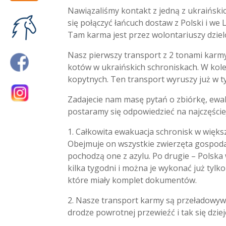
Nawiązaliśmy kontakt z jedną z ukraińskic
się połączyć łańcuch dostaw z Polski i w
Tam karma jest przez wolontariuszy dziel
Nasz pierwszy transport z 2 tonami karmy d
kotów w ukraińskich schroniskach. W kolej
kopytnych. Ten transport wyruszy już w t
Zadajecie nam masę pytań o zbiórkę, ewaku
postaramy się odpowiedzieć na najczęści
1. Całkowita ewakuacja schronisk w więks
Obejmuje on wszystkie zwierzęta gospoda
pochodzą one z azylu. Po drugie – Polska
kilka tygodni i można je wykonać już tylk
które miały komplet dokumentów.
2. Nasze transport karmy są przeładowyw
drodze powrotnej przewieźć i tak się dziej