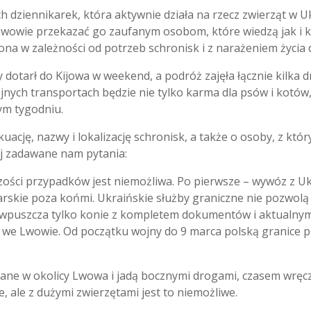
h dziennikarek, która aktywnie działa na rzecz zwierząt w Uk
e Lwowie przekazać go zaufanym osobom, które wiedzą jak i 
ona w zależności od potrzeb schronisk i z narażeniem życia
otarł do Kijowa w weekend, a podróż zajęła łącznie kilka dni
nych transportach będzie nie tylko karma dla psów i kotów, 
ym tygodniu.
ację, nazwy i lokalizację schronisk, a także o osoby, z któ
ej zadawane nam pytania:
zości przypadków jest niemożliwa. Po pierwsze – wywóz z Ukr
rskie poza końmi. Ukraińskie służby graniczne nie pozwolą 
 wpuszcza tylko konie z kompletem dokumentów i aktualnymi 
o we Lwowie. Od początku wojny do 9 marca polską granice p
ane w okolicy Lwowa i jadą bocznymi drogami, czasem wręcz
e, ale z dużymi zwierzętami jest to niemożliwe.