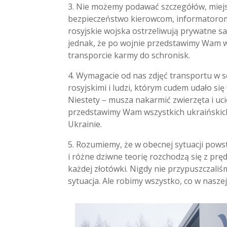
3. Nie możemy podawać szczegółów, miejs
bezpieczeństwo kierowcom, informatorom 
rosyjskie wojska ostrzeliwują prywatne s
jednak, że po wojnie przedstawimy Wam w
transporcie karmy do schronisk.
4. Wymagacie od nas zdjęć transportu w s
rosyjskimi i ludzi, którym cudem udało się
Niestety – musza nakarmić zwierzęta i ucie
przedstawimy Wam wszystkich ukraińskich
Ukrainie.
5. Rozumiemy, że w obecnej sytuacji pows
i różne dziwne teorię rozchodzą się z pręd
każdej złotówki. Nigdy nie przypuszczali
sytuacja. Ale robimy wszystko, co w nasz