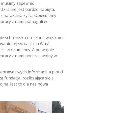
aż musimy zapewnić
krainie jest bardzo napięta,
z narażania życia. Obiecujemy
łpracy z nami pomagali w
obie schronisko otoczone wojskami
waniu tej sytuacji dla Was?
nie – zrozumiemy. A po wojnie
łpracy z nami podczas wojny w
eprawdziwych informacji, a plotki
 fundacją, rozliczająca się z
jną. Jest to dla nas nowa