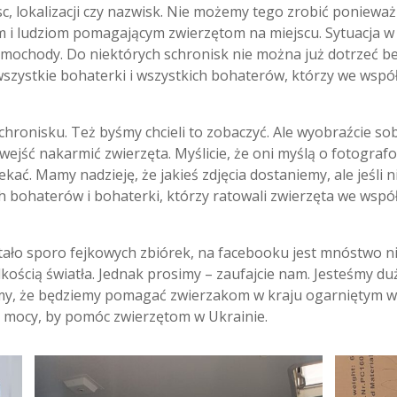
c, lokalizacji czy nazwisk. Nie możemy tego zrobić poniew
i ludziom pomagającym zwierzętom na miejscu. Sytuacja w U
amochody. Do niektórych schronisk nie można już dotrzeć be
szystkie bohaterki i wszystkich bohaterów, którzy we wspó
chronisku. Też byśmy chcieli to zobaczyć. Ale wyobraźcie s
 wejść nakarmić zwierzęta. Myślicie, że oni myślą o fotografo
kać. Mamy nadzieję, że jakieś zdjęcia dostaniemy, ale jeśli 
 bohaterów i bohaterki, którzy ratowali zwierzęta we wspó
tało sporo fejkowych zbiórek, na facebooku jest mnóstwo ni
kością światła. Jednak prosimy – zaufajcie nam. Jesteśmy dużą
śmy, że będziemy pomagać zwierzakom w kraju ogarniętym wo
ej mocy, by pomóc zwierzętom w Ukrainie.