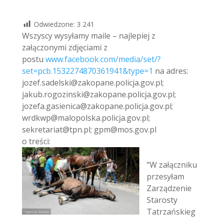
Odwiedzone:
3 241
Wszyscy wysyłamy maile – najlepiej z
załączonymi zdjęciami z
postu
www.facebook.com/media/set/?
set=pcb.1532274870361941&type=1
na adres:
jozef.sadelski@zakopane.policja.gov.pl;
jakub.rogozinski@zakopane.policja.gov.pl;
jozefa.gasienica@zakopane.policja.gov.pl;
wrdkwp@malopolska.policja.gov.pl;
sekretariat@tpn.pl; gpm@mos.gov.pl
o treści:
“W załączniku
przesyłam
Zarządzenie
Starosty
Tatrzańskieg