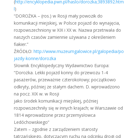
(
http://encyklopedia.pwn.pl/haslo/dorozka;3893892.htm
l
)
“DOROŻKA – (ros.) w Rosji mały powozik do
komunikacji miejskiej, w Polsce pojazd do wynajęcia,
rozpowszechniony w XIX i XX w. Nazwa przetrwała do
naszych czasów zamiennie używana z określeniem
fiakier.”
ŹRÓDŁO:
http://www.muzeumgalowice.pl/galopedia/po
jazdy-konne/dorozka
Słownik Encyklopedyczny Wydawnictwo Europa:
“Dorożka. Lekki pojazd konny do przewozu 1-4
pasażerów, przeważnie czterokołowy; początkowo
odkryty, później ze stałym dachem. D. wprowadzono
na pocz. XIX w. w Rosji
jako środek komunikacji miejskiej, później
rozpowszechniły się w innych krajach; w Warszawie od
1814 wprowadzone przez przemysłowca
Ledóchowskiego”
Zatem – zgodnie z zarządzeniem starosty
tatrzańskiego, dotyczącym ruchu na odcinku drogi od