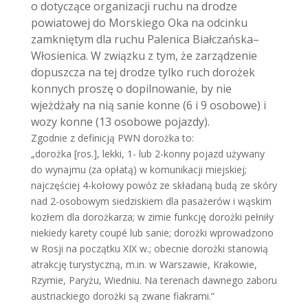
o dotyczące organizacji ruchu na drodze
powiatowej do Morskiego Oka na odcinku
zamkniętym dla ruchu Palenica Białczańska–
Włosienica. W związku z tym, że zarządzenie
dopuszcza na tej drodze tylko ruch dorożek
konnych proszę o dopilnowanie, by nie
wjeżdżały na nią sanie konne (6 i 9 osobowe) i
wozy konne (13 osobowe pojazdy).
Zgodnie z definicją PWN dorożka to:
„dorożka [ros.], lekki, 1- lub 2-konny pojazd używany
do wynajmu (za opłatą) w komunikacji miejskiej;
najczęściej 4-kołowy powóz ze składaną budą ze skóry
nad 2-osobowym siedziskiem dla pasażerów i wąskim
kozłem dla dorożkarza; w zimie funkcję dorożki pełniły
niekiedy karety coupé lub sanie; dorożki wprowadzono
w Rosji na początku XIX w.; obecnie dorożki stanowią
atrakcję turystyczną, m.in. w Warszawie, Krakowie,
Rzymie, Paryżu, Wiedniu. Na terenach dawnego zaboru
austriackiego dorożki są zwane fiakrami.”