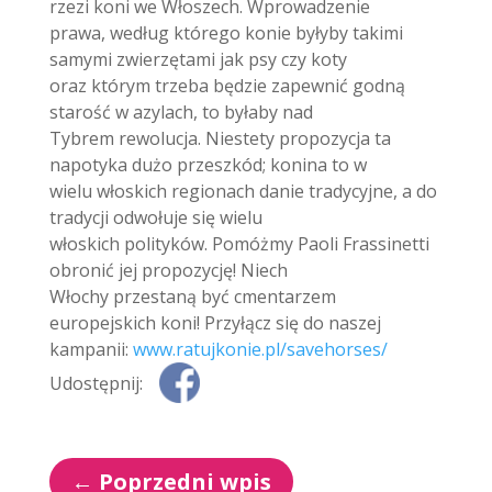
rzezi koni we Włoszech. Wprowadzenie
prawa, według którego konie byłyby takimi
samymi zwierzętami jak psy czy koty
oraz którym trzeba będzie zapewnić godną
starość w azylach, to byłaby nad
Tybrem rewolucja.
Niestety propozycja ta
napotyka dużo przeszkód; konina to w
wielu włoskich regionach danie tradycyjne, a do
tradycji odwołuje się wielu
włoskich polityków. Pomóżmy Paoli Frassinetti
obronić jej propozycję! Niech
Włochy przestaną być cmentarzem
europejskich koni! Przyłącz się do naszej
kampanii:
www.ratujkonie.pl/savehorses/
Udostępnij:
←
Poprzedni wpis