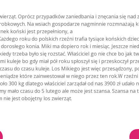
wierząt. Oprócz przypadków zaniedbania i znęcania się nad 
arobkowych. Na wsiach gospodarze nagminnie rozmnażają kl
ynek koński jest przepełniony, a
ażdego roku do polskich rzeźni trafia tysiące końskich dziec
dorosłego konia. Miki ma dopiero rok i miesiąc. Jeszcze ni
kiedy trzeba było się rozstać. Właściciel go nie chce bo jak t
ami kuleje bo gdy miał pół roku spłoszył się i przeskoczył p
 czasu do czasu kuleje. Los Mikiego jest więc przesądzony, poj
ieniądze które zainwestował w niego przez ten rok.W rzeźni z
oło 300 kg dlatego właściciel zarządał od nas 3900 zł udało 
y mało czasu do 5 lutego ale może jest szansa. Szansa na to
 nie jest obojętny los zwierząt.