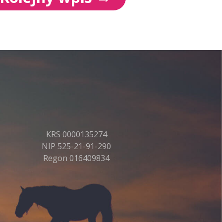
KRS 0000135274
NIP 525-21-91-290
Regon 016409834