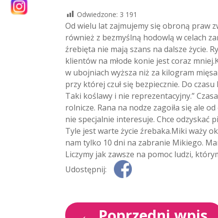
Odwiedzone:
3 191
Od wielu lat zajmujemy się obroną praw z
również z bezmyślną hodowlą w celach z
źrebięta nie mają szans na dalsze życie. R
klientów na młode konie jest coraz mniej.K
w ubojniach wyższa niż za kilogram mięsa 
przy której czuł się bezpiecznie. Do czasu 
Taki koślawy i nie reprezentacyjny.” Czas
rolnicze. Rana na nodze zagoiła się ale od
nie specjalnie interesuje. Chce odzyskać p
Tyle jest warte życie źrebaka.Miki waży ok
nam tylko 10 dni na zabranie Mikiego. Mam
Liczymy jak zawsze na pomoc ludzi, którym
Udostępnij:
←
Poprzedni wpis