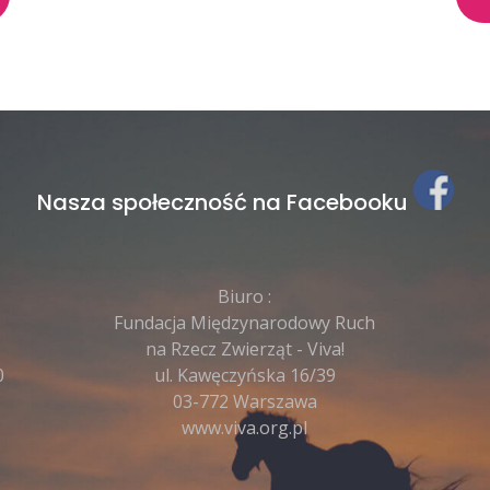
Nasza społeczność na Facebooku
Biuro :
Fundacja Międzynarodowy Ruch
na Rzecz Zwierząt - Viva!
0
ul. Kawęczyńska 16/39
03-772 Warszawa
www.viva.org.pl