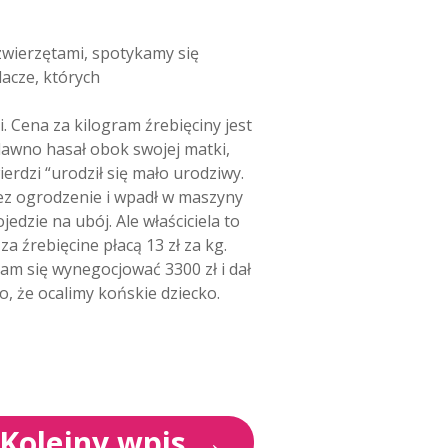
zwierzętami, spotykamy się
acze, których
i. Cena za kilogram źrebięciny jest
edawno hasał obok swojej matki,
wierdzi “urodził się mało urodziwy.
rzez ogrodzenie i wpadł w maszyny
edzie na ubój. Ale właściciela to
a źrebięcine płacą 13 zł za kg.
nam się wynegocjować 3300 zł i dał
, że ocalimy końskie dziecko.
Kolejny wpis
→