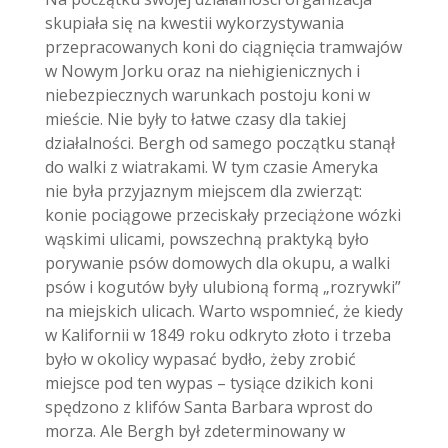
skupiała się na kwestii wykorzystywania
przepracowanych koni do ciągnięcia tramwajów
w Nowym Jorku oraz na niehigienicznych i
niebezpiecznych warunkach postoju koni w
mieście. Nie były to łatwe czasy dla takiej
działalności. Bergh od samego początku stanął
do walki z wiatrakami. W tym czasie Ameryka
nie była przyjaznym miejscem dla zwierząt:
konie pociągowe przeciskały przeciążone wózki
wąskimi ulicami, powszechną praktyką było
porywanie psów domowych dla okupu, a walki
psów i kogutów były ulubioną formą „rozrywki”
na miejskich ulicach. Warto wspomnieć, że kiedy
w Kalifornii w 1849 roku odkryto złoto i trzeba
było w okolicy wypasać bydło, żeby zrobić
miejsce pod ten wypas – tysiące dzikich koni
spędzono z klifów Santa Barbara wprost do
morza. Ale Bergh był zdeterminowany w