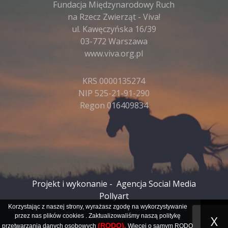
Fundacja Międzynarodowy Ruch
na Rzecz Zwierząt - Viva!
ul. Kawęczyńska 16/39
03-772 Warszawa
www.viva.org.pl
KRS 0000135274
NIP 525-21-91-290
Regon 016409834
Projekt i wykonanie -
Agencja Social Media
Pollyart
Korzystając z naszej strony, wyrażasz zgodę na wykorzystywanie
przez nas plików
cookies
. Zaktualizowaliśmy naszą politykę
X
(RODO).
przetwarzania danych osobowych
Więcej o samym RODO