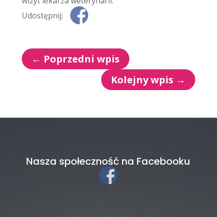
wizyt lekarza weterynarii.
Udostępnij:
←
Poprzedni wpis
Kolejny wpis
→
Nasza społeczność na Facebooku