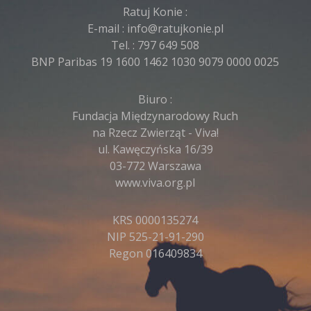
Ratuj Konie :
E-mail :
info@ratujkonie.pl
Tel. :
797 649 508
BNP Paribas 19 1600 1462 1030 9079 0000 0025
Biuro :
Fundacja Międzynarodowy Ruch
na Rzecz Zwierząt - Viva!
ul. Kawęczyńska 16/39
03-772 Warszawa
www.viva.org.pl
KRS 0000135274
NIP 525-21-91-290
Regon 016409834