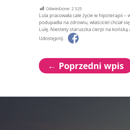
Odwiedzone:
2 525
Lula pracowała cale życie w hipoterapii – 
podupadła na zdrowiu, właściciel chciał s
Lulę. Niestety staruszka cierpi na końską
Udostępnij:
←
Poprzedni wpis