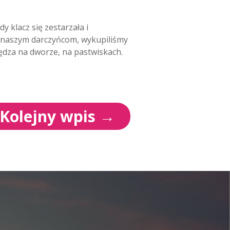
y klacz się zestarzała i
ki naszym darczyńcom, wykupiliśmy
pędza na dworze, na pastwiskach.
Kolejny wpis
→