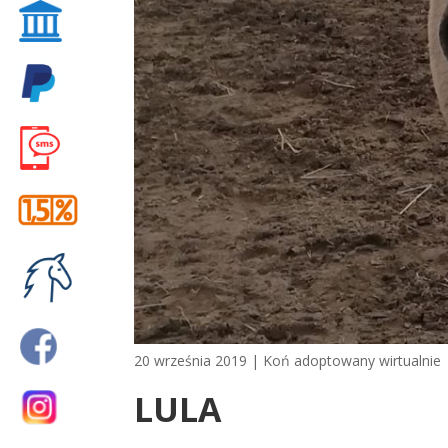
20 września 2019
|
Koń adoptowany wirtualnie
LULA