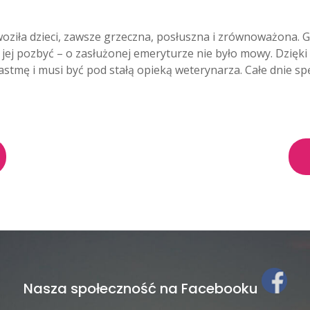
woziła dzieci, zawsze grzeczna, posłuszna i zrównoważona. Gd
ię jej pozbyć – o zasłużonej emeryturze nie było mowy. Dzię
 astmę i musi być pod stałą opieką weterynarza. Całe dnie s
Nasza społeczność na Facebooku