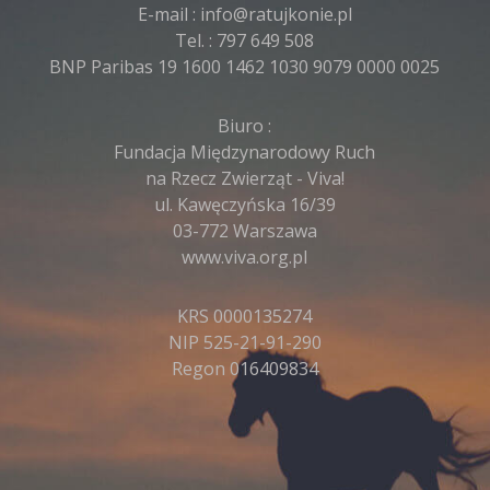
E-mail :
info@ratujkonie.pl
Tel. :
797 649 508
BNP Paribas 19 1600 1462 1030 9079 0000 0025
Biuro :
Fundacja Międzynarodowy Ruch
na Rzecz Zwierząt - Viva!
ul. Kawęczyńska 16/39
03-772 Warszawa
www.viva.org.pl
KRS 0000135274
NIP 525-21-91-290
Regon 016409834