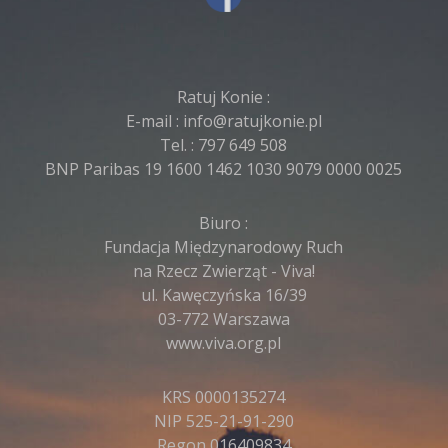
Ratuj Konie :
E-mail :
info@ratujkonie.pl
Tel. :
797 649 508
BNP Paribas 19 1600 1462 1030 9079 0000 0025
Biuro :
Fundacja Międzynarodowy Ruch
na Rzecz Zwierząt - Viva!
ul. Kawęczyńska 16/39
03-772 Warszawa
www.viva.org.pl
KRS 0000135274
NIP 525-21-91-290
Regon 016409834