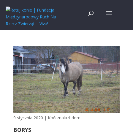
9 stycznia 2020
|
Koń znalazł dom
BORYS