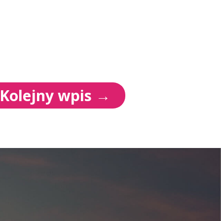
Kolejny wpis
→