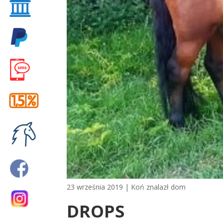
23 września 2019
|
Koń znalazł dom
DROPS