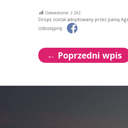
Odwiedzone:
2 292
Drops został adoptowany przez panią Agn
Udostępnij:
←
Poprzedni wpis