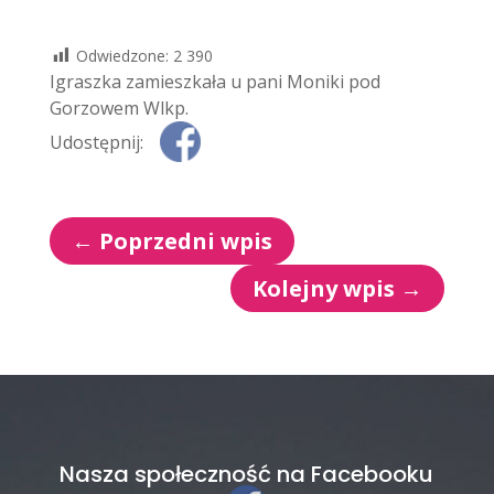
Odwiedzone:
2 390
Igraszka zamieszkała u pani Moniki pod
Gorzowem Wlkp.
Udostępnij:
←
Poprzedni wpis
Kolejny wpis
→
Nasza społeczność na Facebooku