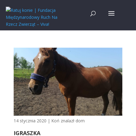
14 stycznia 2020
|
Koń znalazł dom
IGRASZKA