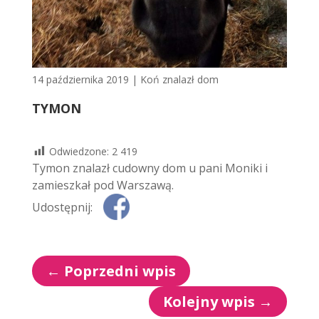
14 października 2019
|
Koń znalazł dom
TYMON
Odwiedzone:
2 419
Tymon znalazł cudowny dom u pani Moniki i
zamieszkał pod Warszawą.
Udostępnij:
←
Poprzedni wpis
Kolejny wpis
→