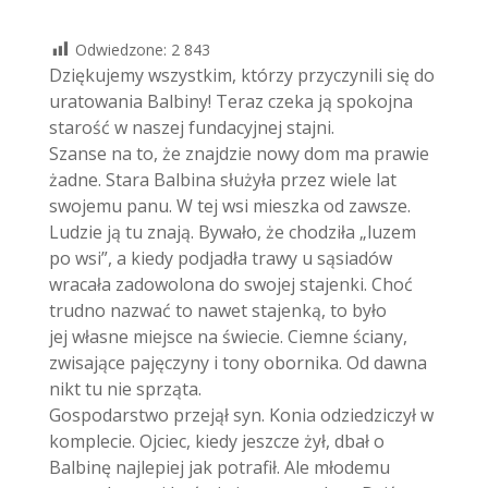
Odwiedzone:
2 843
Dziękujemy wszystkim, którzy przyczynili się do
uratowania Balbiny! Teraz czeka ją spokojna
starość w naszej fundacyjnej stajni.
Szanse na to, że znajdzie nowy dom ma prawie
żadne. Stara Balbina służyła przez wiele lat
swojemu panu. W tej wsi mieszka od zawsze.
Ludzie ją tu znają. Bywało, że chodziła „luzem
po wsi”, a kiedy podjadła trawy u sąsiadów
wracała zadowolona do swojej stajenki. Choć
trudno nazwać to nawet stajenką, to było
jej własne miejsce na świecie. Ciemne ściany,
zwisające pajęczyny i tony obornika. Od dawna
nikt tu nie sprząta.
Gospodarstwo przejął syn. Konia odziedziczył w
komplecie. Ojciec, kiedy jeszcze żył, dbał o
Balbinę najlepiej jak potrafił. Ale młodemu