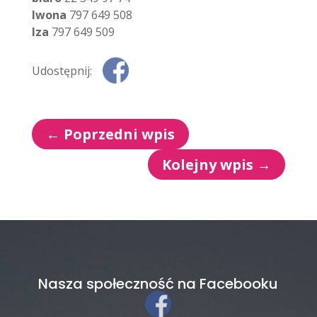
Iwona
797 649 508
Iza
797 649 509
Udostępnij:
←
Poprzedni wpis
Kolejny wpis
→
Nasza społeczność na Facebooku