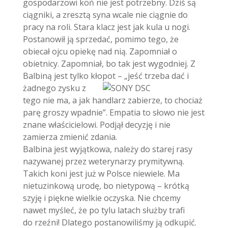
gospodarzowi koń nie jest potrzebny. Dziś są
ciągniki, a zresztą syna wcale nie ciągnie do
pracy na roli. Stara klacz jest jak kula u nogi.
Postanowił ją sprzedać, pomimo tego, że
obiecał ojcu opiekę nad nią. Zapomniał o
obietnicy. Zapomniał, bo tak jest wygodniej. Z
Balbiną jest tylko kłopot – „jeść trzeba dać i
żadnego zysku z
tego nie ma, a jak handlarz zabierze, to chociaż
parę groszy wpadnie”. Empatia to słowo nie jest
znane właścicielowi. Podjął decyzję i nie
zamierza zmienić zdania.
Balbina jest wyjątkowa, należy do starej rasy
nazywanej przez weterynarzy prymitywną.
Takich koni jest już w Polsce niewiele. Ma
nietuzinkową urodę, bo nietypową – krótką
szyję i piękne wielkie oczyska. Nie chcemy
nawet myśleć, że po tylu latach służby trafi
do rzeźni! Dlatego postanowiliśmy ją odkupić.