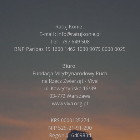
Ratuj Konie :
E-mail :
info@ratujkonie.pl
Tel. :
797 649 508
BNP Paribas 19 1600 1462 1030 9079 0000 0025
Biuro :
Fundacja Międzynarodowy Ruch
na Rzecz Zwierząt - Viva!
ul. Kawęczyńska 16/39
03-772 Warszawa
www.viva.org.pl
KRS 0000135274
NIP 525-21-91-290
Regon 016409834