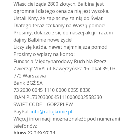
Właściciel żąda 2800 złotych. Balbina jest
ogromna i dlatego cena za nią jest wysoka.
Ustaliliśmy, że zapłacimy za nią do Świąt.
Dlatego teraz czekamy na Waszą pomoc!
Prosimy, dołączcie się do naszej akcji i razem
dajmy Balbinie nowe życie!
Liczy się każda, nawet najmniejsza pomoc!
Prosimy o wpłaty na konto :
Fundacja Międzynarodowy Ruch Na Rzecz
Zwierząt VIVA! ul. Kawęczyńska 16 lokal 39, 03-
772 Warszawa
Bank BGŻ SA
73 2030 0045 1110 0000 0255 8330
IBAN PL73203000451110000002558330
SWIFT CODE – GOPZPLPW
PayPal:
info@ratujkonie.pl
Więcej informacji można znaleźć pod numerami
telefonów:
biuro
22 349 97 74