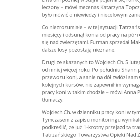
leczony – mówi mecenas Katarzyna Topczew
było mówić o niewiedzy i niecelowym zani
Co niezrozumiałe – w tej sytuacji Tatrzań
miesięcy i odsunął konia od pracy na pół
się nad zwierzętami. Furman sprzedał Mak
dalsze losy pozostają nieznane.
Drugi ze skazanych to Wojciech Ch. 5 lute
od mniej więcej roku. Po południu Shann pr
przewozu koni, a sanie na dół zwiózł sam
kolejnych kursów, nie zapewnił im wymag
pracy koni w takim chodzie – mówi Anna Pl
tłumaczy.
Wojciech Ch. w dzienniku pracy koni w tym
Tymczasem z zapisu monitoringu wynikało,
podkreślić, że już 1-krotny przejazd tą t
Tatrzańskiego Towarzystwa Opieki Nad Z