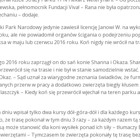
ska, pełnomocnik Fundacji Viva! – Rana nie była opatrzona
echaniu – dodaje.
ski Park Narodowy jedynie zawiesił licencję Janowi W. na w
 roku, ale nie powiadomił organów ścigania o podejrzeniu p
sa w maju lub czerwcu 2016 roku. Koń nigdy nie wrócił na t
go 2016 roku zaprzągł on do sań konie Shanna i Okaza. Shann
zewrócił się na trasie i nie był w stanie samodzielnie wstać
 Okaz. – Sąd uznał za wiarygodne zeznania świadków, że fur
anych przerw w pracy a dodatkowo zwierzęta biegły kłusem 
aszczyk – Kiedy koń się przewrócił wjechał na teren parku a
 dniu wpisał tylko dwa kursy dół-góra-dół i dla każdego kurs
 że trasę pokonał w tym dniu 3 razy – za każdym razem tą 
rasą może stanowić dla koni wysiłek ponad ich siły – tłumacz
wierzętami – Tymczasem te zwierzęta pokonały tę trasę be