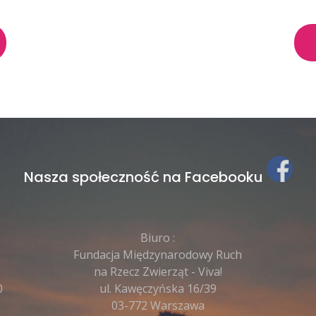
Nasza społeczność na Facebooku
Biuro :
Fundacja Międzynarodowy Ruch
na Rzecz Zwierząt - Viva!
0
ul. Kawęczyńska 16/39
03-772 Warszawa