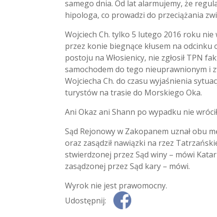
samego dnia. Od lat alarmujemy, że regul
hipologa, co prowadzi do przeciążania zwi
Wojciech Ch. tylko 5 lutego 2016 roku nie
przez konie biegnące kłusem na odcinku
postoju na Włosienicy, nie zgłosił TPN fa
samochodem do tego nieuprawnionym i zwió
Wojciecha Ch. do czasu wyjaśnienia sytu
turystów na trasie do Morskiego Oka.
Ani Okaz ani Shann po wypadku nie wrócił
Sąd Rejonowy w Zakopanem uznał obu mężc
oraz zasądził nawiązki na rzez Tatrzańs
stwierdzonej przez Sąd winy – mówi Katar
zasądzonej przez Sąd kary – mówi.
Wyrok nie jest prawomocny.
Udostępnij: