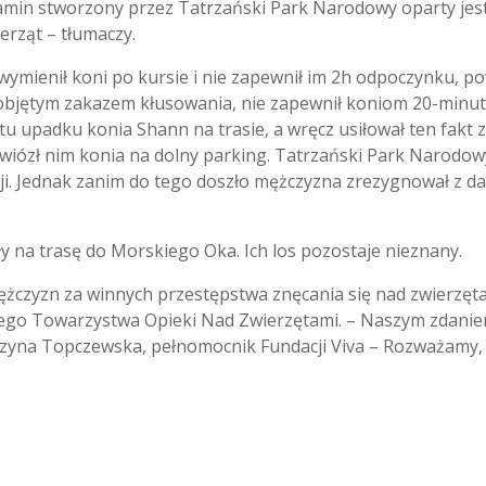
amin stworzony przez Tatrzański Park Narodowy oparty jest
erząt – tłumaczy.
 wymienił koni po kursie i nie zapewnił im 2h odpoczynku, 
 objętym zakazem kłusowania, nie zapewnił koniom 20-mi
ktu upadku konia Shann na trasie, a wręcz usiłował ten fakt 
zł nim konia na dolny parking. Tatrzański Park Narodowy c
acji. Jednak zanim do tego doszło mężczyzna zrezygnował z
y na trasę do Morskiego Oka. Ich los pozostaje nieznany.
zyzn za winnych przestępstwa znęcania się nad zwierzętam
kiego Towarzystwa Opieki Nad Zwierzętami. – Naszym zdanie
zyna Topczewska, pełnomocnik Fundacji Viva – Rozważamy, c