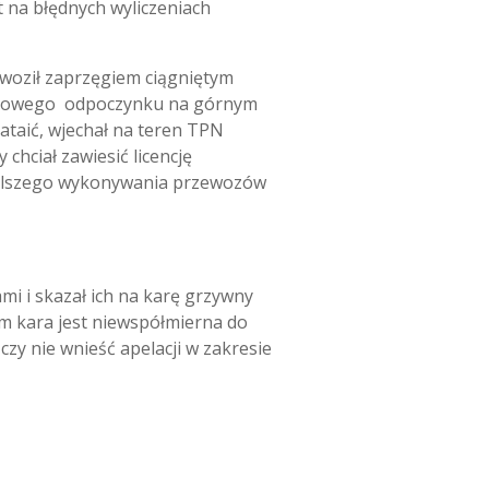
 na błędnych wyliczeniach
powoził zaprzęgiem ciągniętym
nutowego odpoczynku na górnym
zataić, wjechał na teren TPN
hciał zawiesić licencję
 dalszego wykonywania przewozów
i i skazał ich na karę grzywny
m kara jest niewspółmierna do
zy nie wnieść apelacji w zakresie