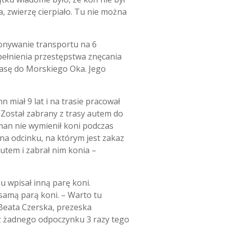
, zwierzę cierpiało. Tu nie można
ykonywanie transportu na 6
opełnienia przestępstwa znęcania
rasę do Morskiego Oka. Jego
 miał 9 lat i na trasie pracował
. Został zabrany z trasy autem do
man nie wymienił koni podczas
na odcinku, na którym jest zakaz
utem i zabrał nim konia –
u wpisał inną parę koni.
samą parą koni. – Warto tu
y Beata Czerska, prezeska
z żadnego odpoczynku 3 razy tego