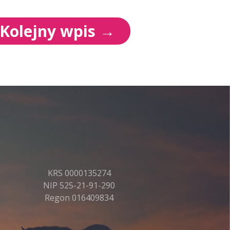
Kolejny wpis
→
KRS 0000135274
NIP 525-21-91-290
Regon 016409834