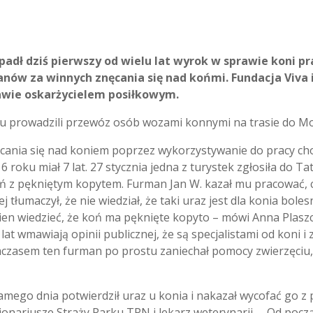
ł dziś pierwszy od wielu lat wyrok w sprawie koni pra
nów za winnych znęcania się nad końmi. Fundacja Viva
rawie oskarżycielem posiłkowym.
oku prowadzili przewóz osób wozami konnymi na trasie do M
ęcania się nad koniem poprzez wykorzystywanie do pracy ch
6 roku miał 7 lat. 27 stycznia jedna z turystek zgłosiła do
oń z pękniętym kopytem. Furman Jan W. kazał mu pracować,
j tłumaczył, że nie wiedział, że taki uraz jest dla konia boles
en wiedzieć, że koń ma pęknięte kopyto – mówi Anna Plaszcz
at wmawiają opinii publicznej, że są specjalistami od koni i z
mczasem ten furman po prostu zaniechał pomocy zwierzęciu,
mego dnia potwierdził uraz u konia i nakazał wycofać go z p
kcjonariusze Straży Parku TPN i lekarz weterynarii. – Od poc