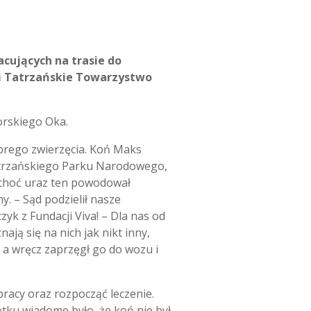
cujących na trasie do
 i Tatrzańskie Towarzystwo
orskiego Oka.
orego zwierzęcia. Koń Maks
 Tatrzańskiego Parku Narodowego,
 choć uraz ten powodował
ny. – Sąd podzielił nasze
yk z Fundacji Viva! – Dla nas od
nają się na nich jak nikt inny,
 a wręcz zaprzęgł go do wozu i
racy oraz rozpocząć leczenie.
zątku wiadome było, że koń nie był