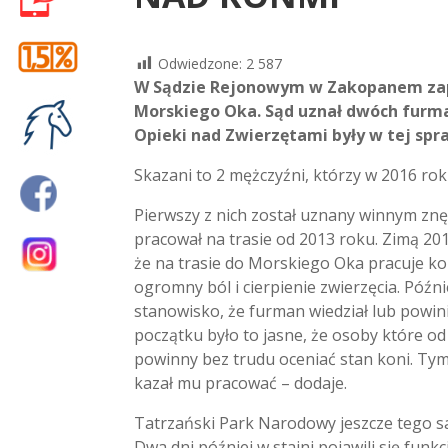
Odwiedzone:
2 587
W Sądzie Rejonowym w Zakopanem zapad
Morskiego Oka. Sąd uznał dwóch furma
Opieki nad Zwierzętami były w tej sp
Skazani to 2 mężczyźni, którzy w 2016 r
Pierwszy z nich został uznany winnym zn
pracował na trasie od 2013 roku. Zimą 201
że na trasie do Morskiego Oka pracuje k
ogromny ból i cierpienie zwierzęcia. Późnie
stanowisko, że furman wiedział lub powini
początku było to jasne, że osoby które od l
powinny bez trudu oceniać stan koni. Ty
kazał mu pracować – dodaje.
Tatrzański Park Narodowy jeszcze tego sa
Dwa dni później w stajni pojawili się fun