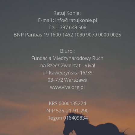
Ratuj Konie :
E-mail :
info@ratujkonie.pl
Tel. :
797 649 508
BNP Paribas 19 1600 1462 1030 9079 0000 0025
Biuro :
Fundacja Międzynarodowy Ruch
na Rzecz Zwierząt - Viva!
ul. Kawęczyńska 16/39
03-772 Warszawa
www.viva.org.pl
KRS 0000135274
NIP 525-21-91-290
Regon 016409834