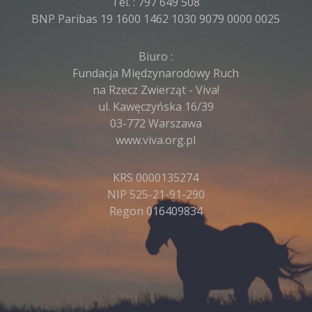
Tel. :
797 649 508
BNP Paribas 19 1600 1462 1030 9079 0000 0025
Biuro :
Fundacja Międzynarodowy Ruch
na Rzecz Zwierząt - Viva!
ul. Kawęczyńska 16/39
03-772 Warszawa
www.viva.org.pl
KRS 0000135274
NIP 525-21-91-290
Regon 016409834