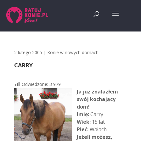
2 lutego 2005
|
Konie w nowych domach
CARRY
Odwiedzone:
3 979
Ja już znalazłem
swój kochający
dom!
Imię:
Carry
Wiek:
15 lat
Płeć:
Wałach
Jeżeli możesz,