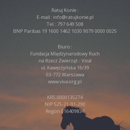
Ratuj Konie :
E-mail :
info@ratujkonie.pl
Tel. :
797 649 508
BNP Paribas 19 1600 1462 1030 9079 0000 0025
Biuro :
Fundacja Międzynarodowy Ruch
na Rzecz Zwierząt - Viva!
ul. Kawęczyńska 16/39
03-772 Warszawa
www.viva.org.pl
KRS 0000135274
NIP 525-21-91-290
Regon 016409834