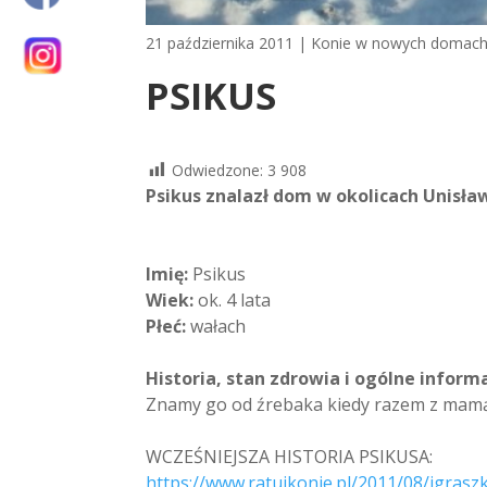
21 października 2011
|
Konie w nowych domac
PSIKUS
Odwiedzone:
3 908
Psikus znalazł dom w okolicach Unisław
Imię:
Psikus
Wiek:
ok. 4 lata
Płeć:
wałach
Historia, stan zdrowia i ogólne inform
Znamy go od źrebaka kiedy razem z mamą 
WCZEŚNIEJSZA HISTORIA PSIKUSA:
https://www.ratujkonie.pl/2011/08/igras