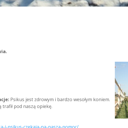
h
ia.
acje:
Psikus jest zdrowym i bardzo wesołym koniem.
trafił pod naszą opiekę.
zka-i-psikus-czekaja-na-nasza-pomoc/