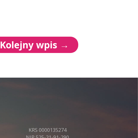
Kolejny wpis
→
KRS 0000135274
NIP 525-21-91-290