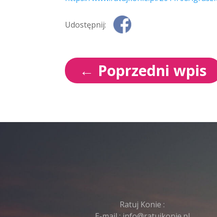
Udostępnij:
←
Poprzedni wpis
Ratuj Konie :
E-mail :
info@ratujkonie.pl