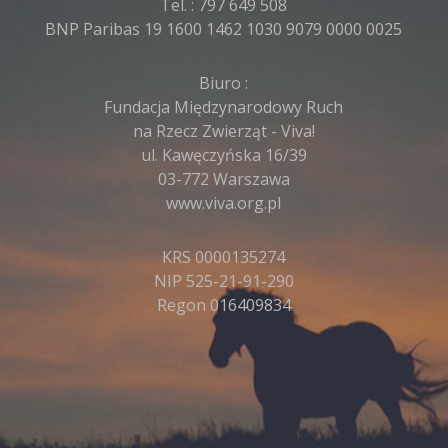
Tel. :
797 649 508
BNP Paribas 19 1600 1462 1030 9079 0000 0025
Biuro :
Fundacja Międzynarodowy Ruch
na Rzecz Zwierząt - Viva!
ul. Kawęczyńska 16/39
03-772 Warszawa
www.viva.org.pl
KRS 0000135274
NIP 525-21-91-290
Regon 016409834