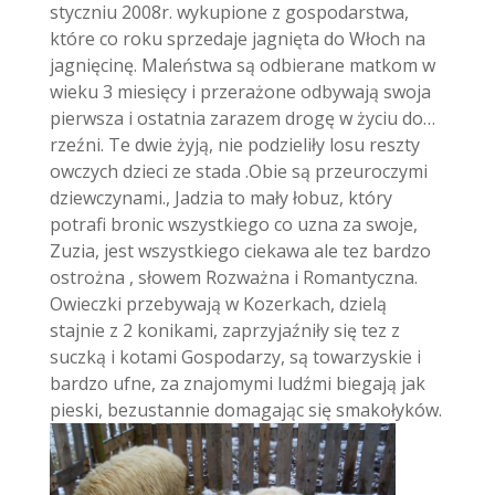
styczniu 2008r. wykupione z gospodarstwa,
które co roku sprzedaje jagnięta do Włoch na
jagnięcinę.
Maleństwa są odbierane matkom w
wieku 3 miesięcy i przerażone odbywają swoja
pierwsza i ostatnia zarazem drogę w życiu do…
rzeźni. Te dwie żyją, nie podzieliły losu reszty
owczych dzieci ze stada .Obie są przeuroczymi
dziewczynami., Jadzia to mały łobuz, który
potrafi bronic wszystkiego co uzna za swoje,
Zuzia, jest wszystkiego ciekawa ale tez bardzo
ostrożna , słowem Rozważna i Romantyczna.
Owieczki przebywają w Kozerkach, dzielą
stajnie z 2 konikami, zaprzyjaźniły się tez z
suczką i kotami Gospodarzy, są towarzyskie i
bardzo ufne, za znajomymi ludźmi biegają jak
pieski, bezustannie domagając się smakołyków.