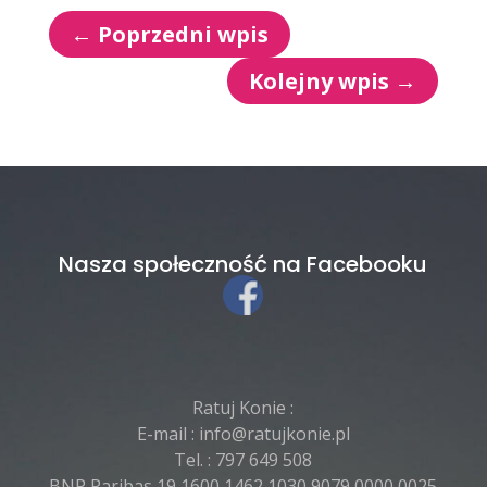
←
Poprzedni wpis
Kolejny wpis
→
Nasza społeczność na Facebooku
Ratuj Konie :
E-mail :
info@ratujkonie.pl
Tel. :
797 649 508
BNP Paribas 19 1600 1462 1030 9079 0000 0025