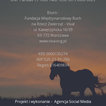
Biuro :
Fundacja Międzynarodowy Ruch
na Rzecz Zwierząt - Viva!
ul. Kawęczyńska 16/39
03-772 Warszawa
www.viva.org.pl
KRS 0000135274
NIP 525-21-91-290
Regon 016409834
Projekt i wykonanie -
Agencja Social Media