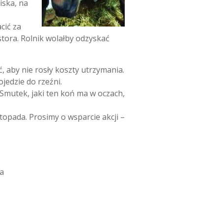
iska, na
cić za
stora. Rolnik wolałby odzyskać
ć, aby nie rosły koszty utrzymania.
jedzie do rzeźni.
Smutek, jaki ten koń ma w oczach,
topada. Prosimy o wsparcie akcji –
wa