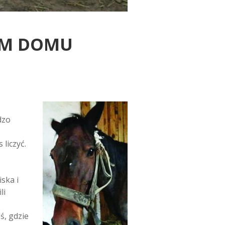
YM DOMU
dzo
liczyć.
ska i
li
ś, gdzie