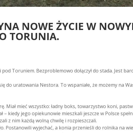
YNA NOWE ŻYCIE W NOW
O TORUNIA.
jni pod Toruniem. Bezproblemowo dołączył do stada. Jest bar
 się do uratowania Nestora. To wspaniałe, że możemy na Was 
ę. Miał mieć wszystko: ładny boks, towarzystwo koni, pastwi
ł – kiedy jego opiekunowie mieszkali jeszcze w Polsce spełni
li z nim każdą wolną chwilę i rozpieszczali.
. Postanowili wyjechać, a konia przenieśli do rolnika na wie