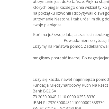
utrzymanie jest dużo tańsze. Piękna stajn
których biegał każdego dnia widział tylko 
na początku dzwonili i dopytywali o swego
utrzymanie Nestora. I tak urósł im dług do
swoje pieniądze.
Koń ma już swoje lata, a czas leci nieubła
Powiadomieni o sytuacji 
Liczymy na Państwa pomoc. Zadeklarowali
mogliśmy postąpić inaczej. Po negocjacjac
Liczy się każda, nawet najmniejsza pomoc!
Fundacja Międzynarodowy Ruch Na Rzecz Z
Bank BGŻ SA
73 2030 0045 1110 0000 0255 8330
IBAN PL73203000451110000002558330
SWIFT CODE – GOPZPLPW