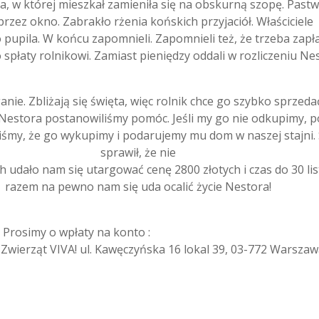
ia, w której mieszkał zamieniła się na obskurną szopę. Pastw
przez okno. Zabrakło rżenia końskich przyjaciół. Właściciele
 pupila. W końcu zapomnieli. Zapomnieli też, że trzeba zapła
 spłaty rolnikowi. Zamiast pieniędzy oddali w rozliczeniu Ne
ganie. Zbliżają się święta, więc rolnik chce go szybko sprzeda
Nestora postanowiliśmy pomóc. Jeśli my go nie odkupimy, po
śmy, że go wykupimy i podarujemy mu dom w naszej stajni. 
sprawił, że nie
h udało nam się utargować cenę 2800 złotych i czas do 30 lis
razem na pewno nam się uda ocalić życie Nestora!
 Prosimy o wpłaty na konto :
wierząt VIVA! ul. Kawęczyńska 16 lokal 39, 03-772 Warsza