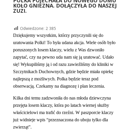
POLKA POJECHAŁA DO NOWEGO DOMU
KOŁO GNIEZNA. DOŁĄCZYŁA DO NASZEJ
ZUZI.
Odwiedzone:
2 385
Dziękujemy wszystkim, którzy przyczynili się do
uratowania Polki! To była udana akcja. Wiele osób było
poruszonych losem klaczy, wielu z Was dzwoniło
zapytać, czy na pewno uda nam się ją uratować. Udało
się! Wykupiliśmy ją i od razu zawieźliśmy do kliniki w
Szczytnikach Duchownych, gdzie będzie miała opiekę
najlepszą z możliwych. Polka będzie teraz pod
obserwacją. Czekamy na diagnozę i plan leczenia.
Kilka dni temu zadzwoniła do nas młoda dziewczyna
przejęta losem klaczy, która po latach wiernej służby
właścicielowi ma trafić do rzeźni. W paszporcie klaczy
już widnieje wpis “przeznaczona do uboju tylko dla
zwierząt”.