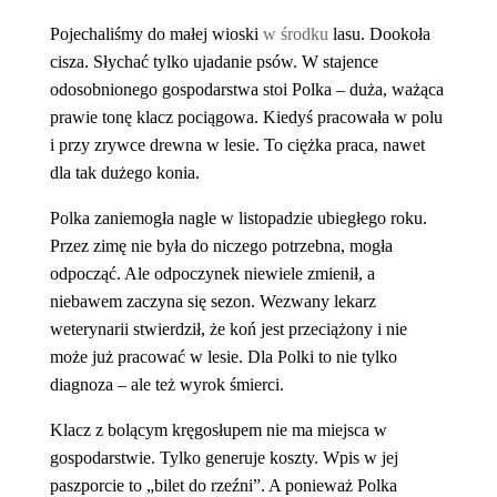
Pojechaliśmy do małej wioski
w środku
lasu. Dookoła
cisza. Słychać tylko ujadanie psów. W stajence
odosobnionego gospodarstwa stoi Polka – duża, ważąca
prawie tonę klacz pociągowa. Kiedyś pracowała w polu
i przy zrywce drewna w lesie. To ciężka praca, nawet
dla tak dużego konia.
Polka zaniemogła nagle w listopadzie ubiegłego roku.
Przez zimę nie była do niczego potrzebna, mogła
odpocząć. Ale odpoczynek niewiele zmienił, a
niebawem zaczyna się sezon. Wezwany lekarz
weterynarii stwierdził, że koń jest przeciążony i nie
może już pracować w lesie. Dla Polki to nie tylko
diagnoza – ale też wyrok śmierci.
Klacz z bolącym kręgosłupem nie ma miejsca w
gospodarstwie. Tylko generuje koszty. Wpis w jej
paszporcie to „bilet do rzeźni”. A ponieważ Polka