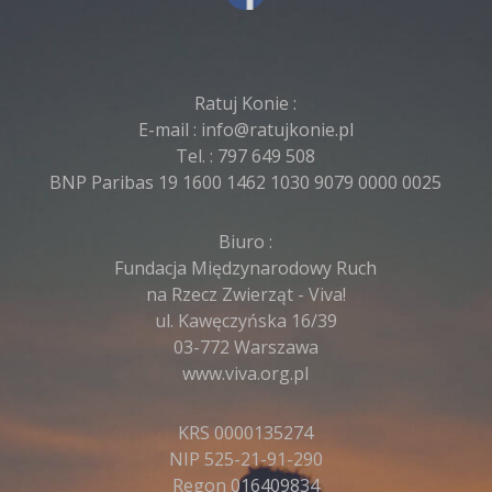
Ratuj Konie :
E-mail :
info@ratujkonie.pl
Tel. :
797 649 508
BNP Paribas 19 1600 1462 1030 9079 0000 0025
Biuro :
Fundacja Międzynarodowy Ruch
na Rzecz Zwierząt - Viva!
ul. Kawęczyńska 16/39
03-772 Warszawa
www.viva.org.pl
KRS 0000135274
NIP 525-21-91-290
Regon 016409834