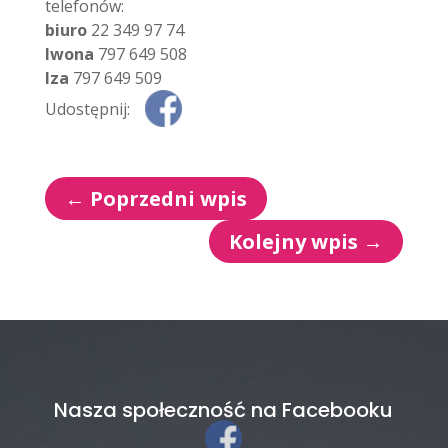
telefonów:
biuro
22 349 97 74
Iwona
797 649 508
Iza
797 649 509
Udostępnij:
←
Poprzedni wpis
Kolejny wpis
→
Nasza społeczność na Facebooku