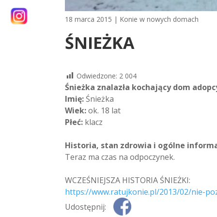
18 marca 2015
|
Konie w nowych domach
ŚNIEŻKA
Odwiedzone:
2 004
Śnieżka znalazła kochający dom adopcy
Imię:
Śnieżka
Wiek:
ok. 18 lat
Płeć:
klacz
Historia, stan zdrowia i ogólne inform
Teraz ma czas na odpoczynek.
WCZEŚNIEJSZA HISTORIA ŚNIEŻKI:
https://www.ratujkonie.pl/2013/02/nie-p
Udostępnij: