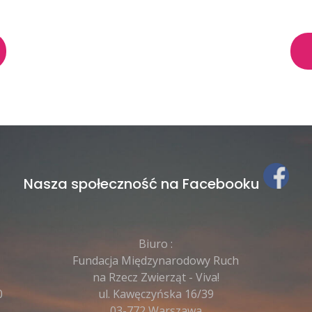
Nasza społeczność na Facebooku
Biuro :
Fundacja Międzynarodowy Ruch
na Rzecz Zwierząt - Viva!
0
ul. Kawęczyńska 16/39
03-772 Warszawa