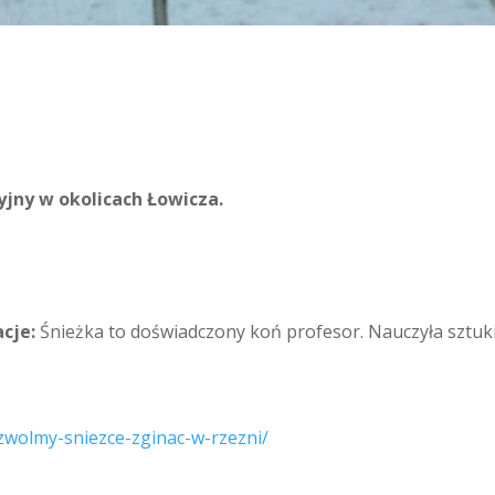
jny w okolicach Łowicza.
acje:
Śnieżka to doświadczony koń profesor. Nauczyła sztuki
ozwolmy-sniezce-zginac-w-rzezni/