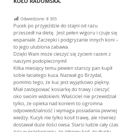
KOŁO RADOMSKA.
Odwiedzone:
8 305
Pucek po przyjeździe do stajni od razu
przeszedł na dietę. Jest pełen wigoru i czuje się
wspaniale. Zaczepki i podgryzanie innych koni –
to jego ulubiona zabawa.
Dzięki Wam może cieszyć się życiem razem z
naszymi podopiecznymi!
Kilka miesięcy temu pewien starszy pan kupił
sobie łaciatego kuca. Nazwał go Brzydal,
pomimo tego, że kuc jest wyjątkowo piękny.
Miał zastępować kosiarkę do trawy i cieszyć
oko swoim widokiem. Właściciel nie przewidział
tylko, że opieka nad koniem to ogromna
odpowiedzialność i wymaga posiadania pewnej
wiedzy. Kucyk nie tylko kosił trawę, ale również
dostawał duże ilości owsa. Starsi ludzie cały czas
żyją w przekonaniu, że zdrowy koń, to tłusty