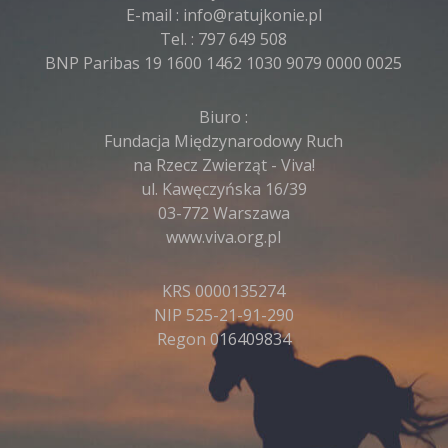
E-mail :
info@ratujkonie.pl
Tel. :
797 649 508
BNP Paribas 19 1600 1462 1030 9079 0000 0025
Biuro :
Fundacja Międzynarodowy Ruch
na Rzecz Zwierząt - Viva!
ul. Kawęczyńska 16/39
03-772 Warszawa
www.viva.org.pl
KRS 0000135274
NIP 525-21-91-290
Regon 016409834