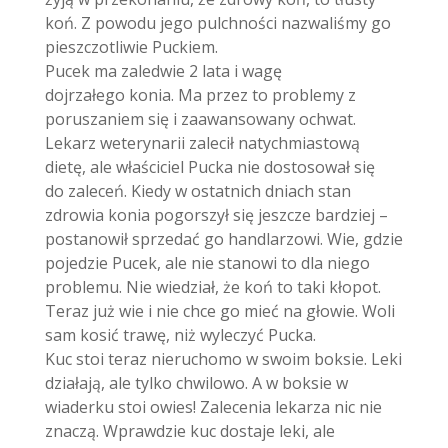
koń. Z powodu jego pulchności nazwaliśmy go
pieszczotliwie Puckiem.
Pucek ma zaledwie 2 lata i wagę
dojrzałego konia. Ma przez to problemy z
poruszaniem się i zaawansowany ochwat.
Lekarz weterynarii zalecił natychmiastową
dietę, ale właściciel Pucka nie dostosował się
do zaleceń. Kiedy w ostatnich dniach stan
zdrowia konia pogorszył się jeszcze bardziej –
postanowił sprzedać go handlarzowi. Wie, gdzie
pojedzie Pucek, ale nie stanowi to dla niego
problemu. Nie wiedział, że koń to taki kłopot.
Teraz już wie i nie chce go mieć na głowie. Woli
sam kosić trawę, niż wyleczyć Pucka.
Kuc stoi teraz nieruchomo w swoim boksie. Leki
działają, ale tylko chwilowo. A w boksie w
wiaderku stoi owies! Zalecenia lekarza nic nie
znaczą. Wprawdzie kuc dostaje leki, ale