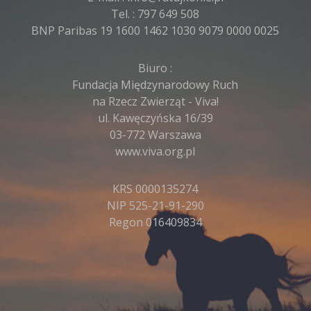
Tel. :
797 649 508
BNP Paribas 19 1600 1462 1030 9079 0000 0025
Biuro :
Fundacja Międzynarodowy Ruch
na Rzecz Zwierząt - Viva!
ul. Kawęczyńska 16/39
03-772 Warszawa
www.viva.org.pl
KRS 0000135274
NIP 525-21-91-290
Regon 016409834