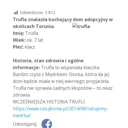
Odwiedzone:
3 812
Trufla znalazła kochający dom adopcyjny w
okolicach Torunia.
Imię:
Trufla
Wiek:
ok. 7 lat
Płeć:
klacz
Historia, stan zdrowia i ogólne
informacje:
Trufla to wspaniała klaczka.
Bardzo zżyta z Mędrkiem. Osoba, która da jej
dom będzie miała w niej wiernego przyjaciela.
Trufla nie sprawia żadnych kłopotów – to okaz
zdrowia.
WCZEŚNIEJSZA HISTORIA TRUFLI:
https://www.ratujkonie.pl/2014/08/ratujemy-
medrka/
Udostępnij: