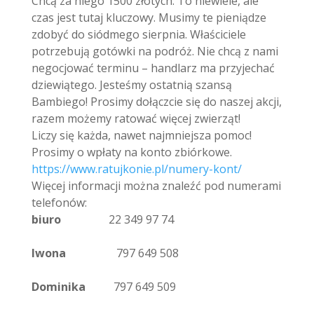
Chcą za niego 1500 złotych. To niewiele, ale
czas jest tutaj kluczowy. Musimy te pieniądze
zdobyć do siódmego sierpnia. Właściciele
potrzebują gotówki na podróż. Nie chcą z nami
negocjować terminu – handlarz ma przyjechać
dziewiątego. Jesteśmy ostatnią szansą
Bambiego! Prosimy dołączcie się do naszej akcji,
razem możemy ratować więcej zwierząt!
Liczy się każda, nawet najmniejsza pomoc!
Prosimy o wpłaty na konto zbiórkowe.
https://www.ratujkonie.pl/numery-kont/
Więcej informacji można znaleźć pod numerami
telefonów:
biuro
22 349 97 74
Iwona
797 649 508
Dominika
797 649 509