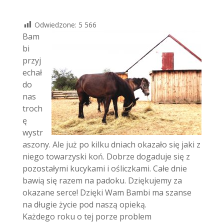
Odwiedzone:
5 566
Bam
bi
przyj
echał
do
nas
troch
ę
wystr
aszony. Ale już po kilku dniach okazało się jaki z
niego towarzyski koń. Dobrze dogaduje się z
pozostałymi kucykami i ośliczkami. Całe dnie
bawią się razem na padoku. Dziękujemy za
okazane serce! Dzięki Wam Bambi ma szanse
na długie życie pod naszą opieką.
Każdego roku o tej porze problem