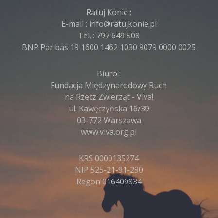
Ratuj Konie :
E-mail :
info@ratujkonie.pl
Tel. :
797 649 508
BNP Paribas 19 1600 1462 1030 9079 0000 0025
Biuro :
Fundacja Międzynarodowy Ruch
na Rzecz Zwierząt - Viva!
ul. Kawęczyńska 16/39
03-772 Warszawa
www.viva.org.pl
KRS 0000135274
NIP 525-21-91-290
Regon 016409834