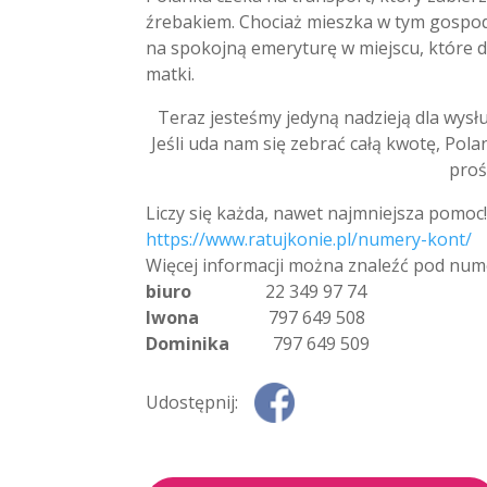
źrebakiem. Chociaż mieszka w tym gospodars
na spokojną emeryturę w miejscu, które do 
matki.
Teraz jesteśmy jedyną nadzieją dla wysłu
Jeśli uda nam się zebrać całą kwotę, Po
proś
Liczy się każda, nawet najmniejsza pomoc
https://www.ratujkonie.pl/numery-kont/
Więcej informacji można znaleźć pod num
biuro
22 349 97 74
Iwona
797 649 508
Dominika
797 649 509
Udostępnij: