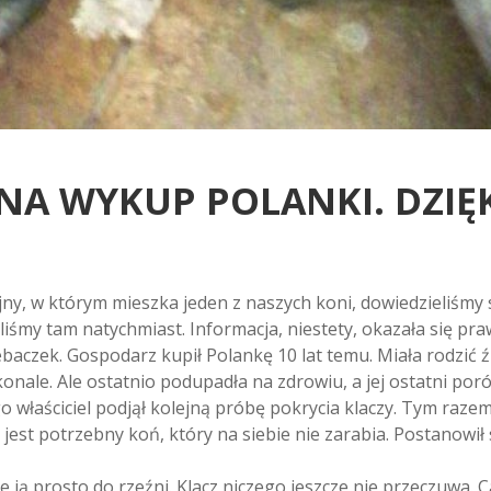
A WYKUP POLANKI. DZIĘK
y, w którym mieszka jeden z naszych koni, dowiedzieliśmy si
aliśmy tam natychmiast. Informacja, niestety, okazała się p
rebaczek. Gospodarz kupił Polankę 10 lat temu. Miała rodzić ź
konale. Ale ostatnio podupadła na zdrowiu, a jej ostatni po
 właściciel podjął kolejną próbę pokrycia klaczy. Tym razem 
jest potrzebny koń, który na siebie nie zarabia. Postanowił 
 ją prosto do rzeźni. Klacz niczego jeszcze nie przeczuwa. C