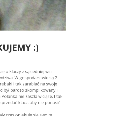
UJEMY :)
ę o klaczy z sąsiedniej wsi
rawdziwa. W gospodarstwie są 2
rebaki i tak zarabiać na swoje
ród był bardzo skomplikowany i
Polanka nie zaszła w ciąże. I tak
sprzedać klacz, aby nie ponosić
ały czas opiekuje się swoim