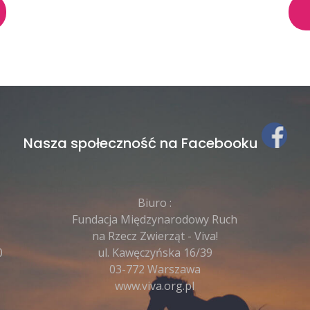
Nasza społeczność na Facebooku
Biuro :
Fundacja Międzynarodowy Ruch
na Rzecz Zwierząt - Viva!
0
ul. Kawęczyńska 16/39
03-772 Warszawa
www.viva.org.pl