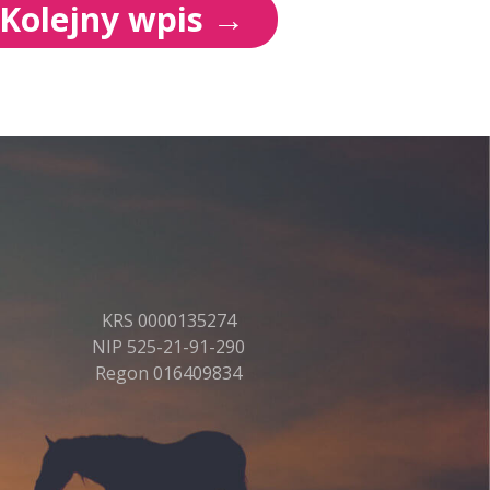
Kolejny wpis
→
KRS 0000135274
NIP 525-21-91-290
Regon 016409834