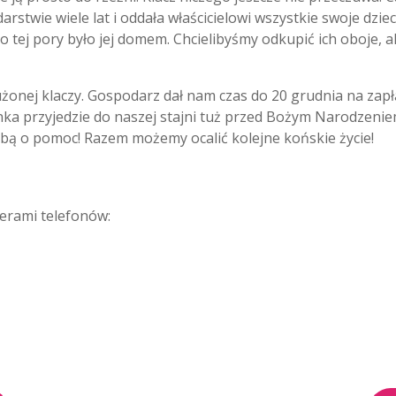
twie wiele lat i oddała właścicielowi wszystkie swoje dzieci
tej pory było jej domem. Chcielibyśmy odkupić ich oboje, ale
żonej klaczy. Gospodarz dał nam czas do 20 grudnia na zapła
lanka przyjedzie do naszej stajni tuż przed Bożym Narodzen
bą o pomoc! Razem możemy ocalić kolejne końskie życie!
!
erami telefonów: