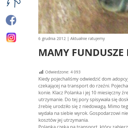
6 grudnia 2012
|
Aktualnie ratujemy
MAMY FUNDUSZE N
Odwiedzone:
4 093
Kiedy pojechaliśmy odwiedzić dom adopcyjn
czekającej na transport do rzeźni. Pojech
konie. Klacz Polanka i jej 10 miesięczny ź
utrzymanie. Do tej pory spisywała się dos
źrebię urodziło się z niedowagą. Mimo tego
wydała na siebie wyrok. Gospodarzowi nie 
kosztów jej utrzymania.
Polanka czeka na transport, który zabierze