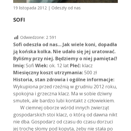
19 listopada 2012
|
Odeszły od nas
SOFI
Odwiedzone:
2 591
Sofi odeszła od nas… Jak wiele koni, dopadła
ją końska kolka. Nie udało się jej uratować.
Byliśmy przy niej. Będziemy o niej pamiętać!
Imię:
Sofi
Wiek:
ok. 12 lat
Płeć:
klacz
Miesięczny koszt utrzymania:
500 zł
Historia, stan zdrowia i ogólne informacje:
Wykupiona przed rzeźnią w grudniu 2012 roku,
spokojna i grzeczna klacz. Ma w sobie dziwny
smutek, ale bardzo lubi kontakt z człowiekiem.
W ciemnej oborze wśród innych zwierząt
gospodarskich stoi klacz, o którą od dawna nikt
nie dba. Gospodarz od czasu do czasu dorzuci
jej trochę słomy pod kopyta, żeby nie stała po