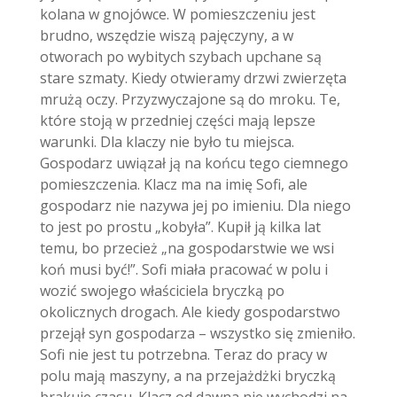
kolana w gnojówce. W pomieszczeniu jest
brudno, wszędzie wiszą pajęczyny, a w
otworach po wybitych szybach upchane są
stare szmaty. Kiedy otwieramy drzwi zwierzęta
mrużą oczy. Przyzwyczajone są do mroku. Te,
które stoją w przedniej części mają lepsze
warunki. Dla klaczy nie było tu miejsca.
Gospodarz uwiązał ją na końcu tego ciemnego
pomieszczenia.
Klacz ma na imię Sofi, ale
gospodarz nie nazywa jej po imieniu. Dla niego
to jest po prostu „kobyła”. Kupił ją kilka lat
temu, bo przecież „na gospodarstwie we wsi
koń musi być!”. Sofi miała pracować w polu i
wozić swojego właściciela bryczką po
okolicznych drogach. Ale kiedy gospodarstwo
przejął syn gospodarza – wszystko się zmieniło.
Sofi nie jest tu potrzebna. Teraz do pracy w
polu mają maszyny, a na przejażdżki bryczką
brakuje czasu. Klacz od dawna nie wychodzi na