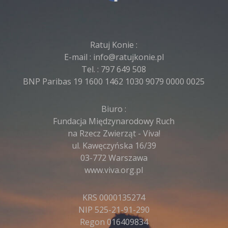
Ratuj Konie :
E-mail :
info@ratujkonie.pl
Tel. :
797 649 508
BNP Paribas 19 1600 1462 1030 9079 0000 0025
Biuro :
Fundacja Międzynarodowy Ruch
na Rzecz Zwierząt - Viva!
ul. Kawęczyńska 16/39
03-772 Warszawa
www.viva.org.pl
KRS 0000135274
NIP 525-21-91-290
Regon 016409834