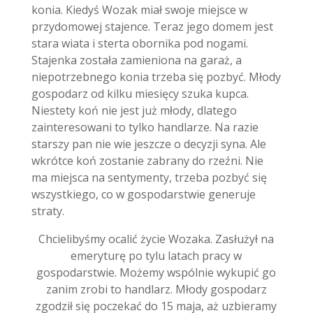
konia. Kiedyś Wozak miał swoje miejsce w
przydomowej stajence. Teraz jego domem jest
stara wiata i sterta obornika pod nogami.
Stajenka została zamieniona na garaż, a
niepotrzebnego konia trzeba się pozbyć. Młody
gospodarz od kilku miesięcy szuka kupca.
Niestety koń nie jest już młody, dlatego
zainteresowani to tylko handlarze. Na razie
starszy pan nie wie jeszcze o decyzji syna. Ale
wkrótce koń zostanie zabrany do rzeźni. Nie
ma miejsca na sentymenty, trzeba pozbyć się
wszystkiego, co w gospodarstwie generuje
straty.
Chcielibyśmy ocalić życie Wozaka. Zasłużył na
emeryturę po tylu latach pracy w
gospodarstwie. Możemy wspólnie wykupić go
zanim zrobi to handlarz. Młody gospodarz
zgodził się poczekać do 15 maja, aż uzbieramy