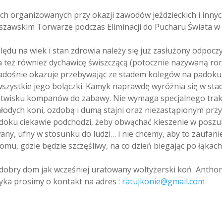
ch organizowanych przy okazji zawodów jeździeckich i innyc
rszawskim Torwarze podczas Eliminacji do Pucharu Świata w
du na wiek i stan zdrowia należy się już zasłużony odpocz
a też również dychawicę świszczącą (potocznie nazywaną ror
ą radośnie okazuje przebywając ze stadem kolegów na padoku
szystkie jego bolączki. Kamyk naprawdę wyróżnia się w sta
stwisku kompanów do zabawy. Nie wymaga specjalnego trak
dych koni, ozdobą i dumą stajni oraz niezastąpionym przyj
oku ciekawie podchodzi, żeby obwąchać kieszenie w poszuki
wany, ufny w stosunku do ludzi… i nie chcemy, aby to zaufan
u, gdzie będzie szczęśliwy, na co dzień biegając po łąkach 
dobry dom jak wcześniej uratowany woltyżerski koń Anthon
ka prosimy o kontakt na adres :
ratujkonie@gmail.com