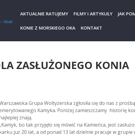
AKTUALNIE RATUJEMY
FILMY I ARTYKUŁY
JAK PO
KONIE Z MORSKIEGO OKA
KONTAKT
LA ZASŁUŻONEGO KONIA
.
Warszawska Grupa Woltyżerska zgłosiła się do nas z prośb
emerytowanego Kamyka. Poniżej zamieszczamy historię kon
najlepiej znają.
„Kamyk, bo tak przyjęło się mówić na Kamieńca, jest zasłu
karku już 20 lat, a od ponad 13 lat dzielnie pracuje w grupie