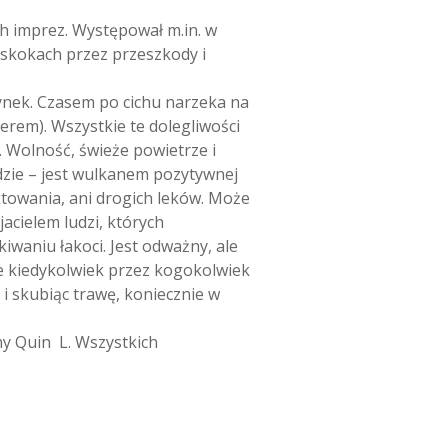
h imprez. Występował m.in. w
 skokach przez przeszkody i
ynek. Czasem po cichu narzeka na
erem). Wszystkie te dolegliwości
. Wolność, świeże powietrze i
dzie – jest wulkanem pozytywnej
towania, ani drogich leków. Może
acielem ludzi, których
waniu łakoci. Jest odważny, ale
ie kiedykolwiek przez kogokolwiek
i skubiąc trawę, koniecznie w
y Quin L. Wszystkich