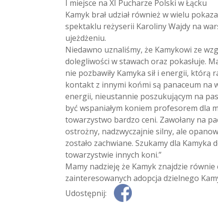
I miejsce na XI Pucharze Polski w Łącku
Kamyk brał udział również w wielu pokaza
spektaklu reżyserii Karoliny Wajdy na wa
ujeżdżeniu.
Niedawno uznaliśmy, że Kamykowi ze wzglę
dolegliwości w stawach oraz pokasłuje. M
nie pozbawiły Kamyka sił i energii, któr
kontakt z innymi końmi są panaceum na w
energii, nieustannie poszukującym na pa
być wspaniałym koniem profesorem dla mło
towarzystwo bardzo ceni. Zawołany na pad
ostrożny, nadzwyczajnie silny, ale opano
zostało zachwiane. Szukamy dla Kamyka dom
towarzystwie innych koni.”
Mamy nadzieję że Kamyk znajdzie równie 
zainteresowanych adopcja dzielnego Kamy
Udostępnij: