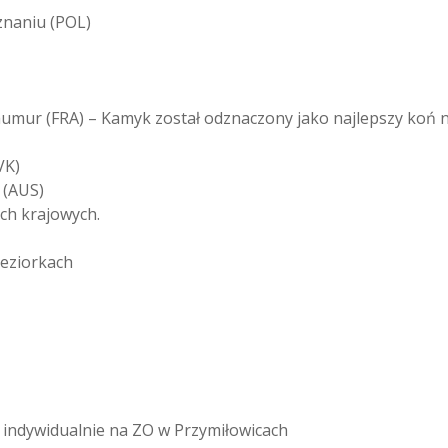
znaniu (POL)
umur (FRA) – Kamyk został odznaczony jako najlepszy koń n
VK)
 (AUS)
ch krajowych.
Jeziorkach
i indywidualnie na ZO w Przymiłowicach