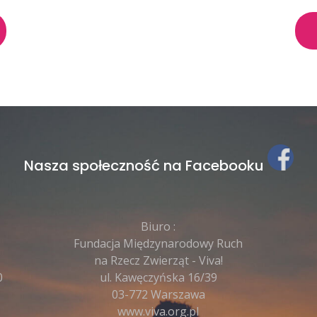
Nasza społeczność na Facebooku
Biuro :
Fundacja Międzynarodowy Ruch
na Rzecz Zwierząt - Viva!
0
ul. Kawęczyńska 16/39
03-772 Warszawa
www.viva.org.pl