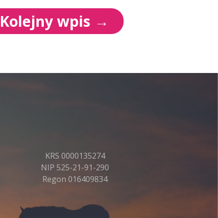
Kolejny wpis
→
KRS 0000135274
NIP 525-21-91-290
Regon 016409834