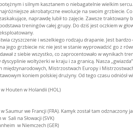
potężnym i silnym kasztanem o niebagatelnie wielkim sercu. 
najróżniejsze akrobatyczne ewolucje na swoim grzbiecie. Co
zaskakujące, naprawdę lubił to zajęcie. Zawsze traktowany by
podstawa treningów całej grupy. Do dziś jest oczkiem w głow
eksploatowany.
wia czyszczenie i wszelkiego rodzaju drapanie. Jest bardzo
ą na jego grzbiecie nic nie jest w stanie wyprowadzić go z r
dawał z siebie wszystko, co zaprocentowało w wynikach tr
yscyplinie woltyżerki w kraju i za granicą. Nasza „gwiazda”
ch międzynarodowych, Mistrzostwach Europy i Mistrzostwach
stawowym koniem polskiej drużyny. Od tego czasu odniósł wie
 w Houten w Holandii (HOL)
w Saumur we Francji (FRA). Kamyk został tam odznaczony ja
w Sali na Słowacji (SVK)
annheim w Niemczech (GER)