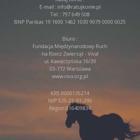
E-mail :
info@ratujkonie.pl
Tel. :
797 649 508
BNP Paribas 19 1600 1462 1030 9079 0000 0025
Biuro :
Fundacja Międzynarodowy Ruch
na Rzecz Zwierząt - Viva!
ul. Kawęczyńska 16/39
03-772 Warszawa
www.viva.org.pl
KRS 0000135274
NIP 525-21-91-290
Regon 016409834