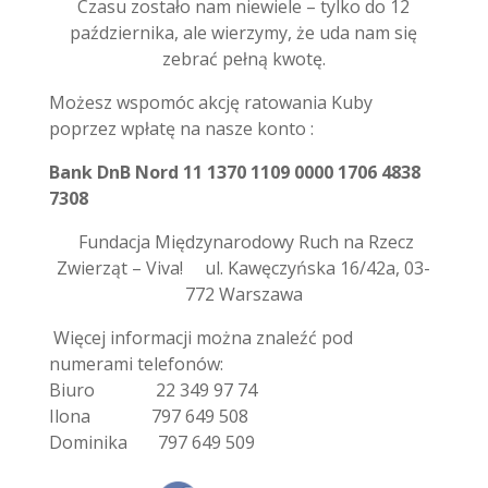
Czasu zostało nam niewiele – tylko do 12
października, ale wierzymy, że uda nam się
zebrać pełną kwotę.
Możesz wspomóc akcję ratowania Kuby
poprzez wpłatę na nasze konto :
Bank DnB Nord 11 1370 1109 0000 1706 4838
7308
Fundacja Międzynarodowy Ruch na Rzecz
Zwierząt – Viva! ul. Kawęczyńska 16/42a, 03-
772 Warszawa
Więcej informacji można znaleźć pod
numerami telefonów:
Biuro 22 349 97 74
Ilona 797 649 508
Dominika 797 649 509