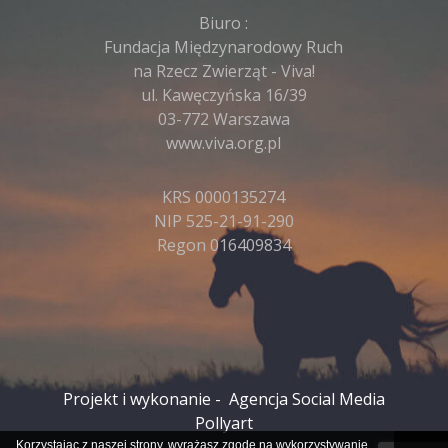
Biuro :
Fundacja Międzynarodowy Ruch
na Rzecz Zwierząt - Viva!
ul. Kawęczyńska 16/39
03-772 Warszawa
www.viva.org.pl
KRS 0000135274
NIP 525-21-91-290
Regon 016409834
Projekt i wykonanie -
Agencja Social Media
Pollyart
Korzystając z naszej strony, wyrażasz zgodę na wykorzystywanie