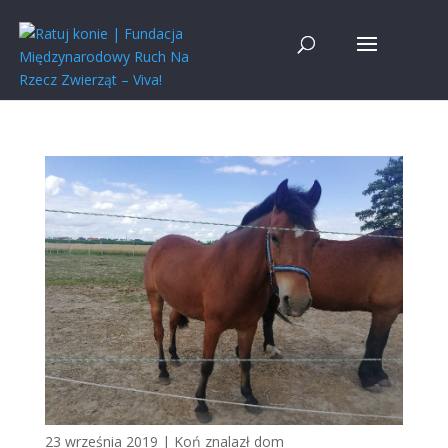
23 września 2019
|
Koń znalazł dom