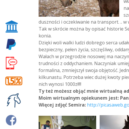
wł
na
sz
duszności i oczekiwanie na transport. .. 
Tak w skrócie można by opisać historie S
konia.
Dzięki woli walki ludzi dobrego serca uda
bezpieczny, pełen życia, szczęśliwy, odda
Wałach w przegrodzie nosowej ma naczyn
trudności z oddychaniem. Naczyniak umie
formalina, zmniejszył swoja objętość. Jed
kilkunastu. Potrzeba wiec dużej kwoty pie
nich wynosi 1000zł!!!
Ty też możesz objąć mnie wirtualną ad
Moim wirtualnym opiekunem jest: Pan
Więcej zdjęć Semira:
http://picasaweb.g