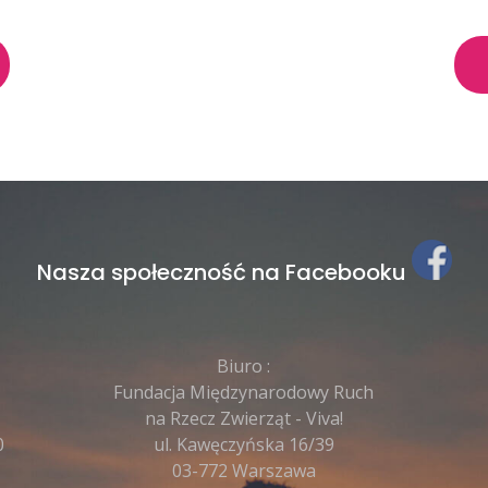
Nasza społeczność na Facebooku
Biuro :
Fundacja Międzynarodowy Ruch
na Rzecz Zwierząt - Viva!
0
ul. Kawęczyńska 16/39
03-772 Warszawa