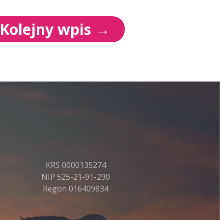
Kolejny wpis
→
KRS 0000135274
NIP 525-21-91-290
Regon 016409834