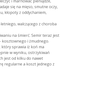
leczyć i marnować pieniądze,
adaje się na mięso, smutne oczy,
ku, kłopoty z oddychaniem,
-letniego, walczącego z choroba
iwaniu na śmierć. Semir teraz jest
a – kosztownego i żmudnego.
który sprawia iż koń ma
ępnie w wyniku, ostrzykiwań
h jest od kilku do nawet
rę regularne a koszt jednego z