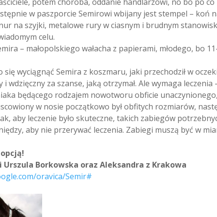
aściciele, potem choroba,
oddanie handlarzowi, no bo po co 
stępnie w paszporcie Semirowi wbijany jest stempel – koń n
nur na szyjki, metalowe rury w ciasnym i brudnym stanowis
w wiadomym celu.
emira – małopolskiego wałacha z papierami, młodego, bo 11
ło się wyciągnąć Semira z koszmaru, jaki przechodził w oczek
ny i wdzięczny za szanse, jaką otrzymał. Ale wymaga leczeni
iaka będącego rodzajem nowotworu obficie unaczynionego, 
jscowiony w nosie początkowo był obfitych rozmiarów, nast
nak, aby leczenie było skuteczne, takich zabiegów potrzebnyc
niędzy, aby nie przerywać leczenia. Zabiegi muszą być w mia
opcją!
i Urszula Borkowska oraz Aleksandra z Krakowa
oogle.com/oravica/Semir#