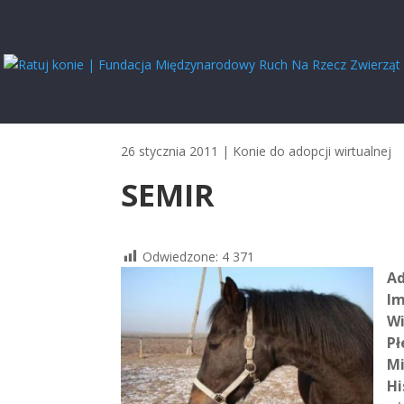
26 stycznia 2011
|
Konie do adopcji wirtualnej
SEMIR
Odwiedzone:
4 371
Ad
Im
Wi
Pł
Mi
Hi