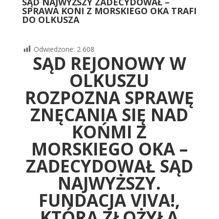
SĄD NAJWYŻSZY ZADECYDOWAŁ –
SPRAWA KONI Z MORSKIEGO OKA TRAFI
DO OLKUSZA
Odwiedzone:
2 608
SĄD REJONOWY W
OLKUSZU
ROZPOZNA SPRAWĘ
ZNĘCANIA SIĘ NAD
KOŃMI Z
MORSKIEGO OKA –
ZADECYDOWAŁ SĄD
NAJWYŻSZY.
FUNDACJA VIVA!,
KTÓRA ZŁOŻYŁA