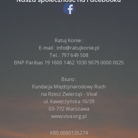
Ratuj Konie :
E-mail :
info@ratujkonie.pl
Tel. :
797 649 508
BNP Paribas 19 1600 1462 1030 9079 0000 0025
Biuro :
Fundacja Międzynarodowy Ruch
na Rzecz Zwierząt - Viva!
ul. Kawęczyńska 16/39
03-772 Warszawa
www.viva.org.pl
KRS 0000135274