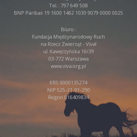
Tel. :
797 649 508
BNP Paribas 19 1600 1462 1030 9079 0000 0025
Biuro :
Fundacja Międzynarodowy Ruch
na Rzecz Zwierząt - Viva!
ul. Kawęczyńska 16/39
03-772 Warszawa
www.viva.org.pl
KRS 0000135274
NIP 525-21-91-290
Regon 016409834