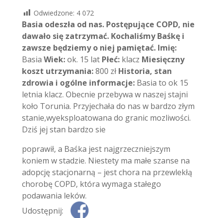
Odwiedzone:
4 072
Basia odeszła od nas. Postępujące COPD, nie
dawało się zatrzymać. Kochaliśmy Baśkę i
zawsze będziemy o niej pamiętać.
Imię:
Basia
Wiek:
ok. 15 lat
Płeć:
klacz
Miesięczny
koszt utrzymania:
800 zł
Historia, stan
zdrowia i ogólne informacje:
Basia to ok 15
letnia klacz. Obecnie przebywa w naszej stajni
koło Torunia. Przyjechała do nas w bardzo złym
stanie,wyeksploatowana do granic mozliwości.
Dziś jej stan bardzo sie
poprawił, a Baśka jest najgrzeczniejszym
koniem w stadzie. Niestety ma małe szanse na
adopcję stacjonarną – jest chora na przewlekłą
chorobę COPD, która wymaga stałego
podawania leków.
Udostępnij: