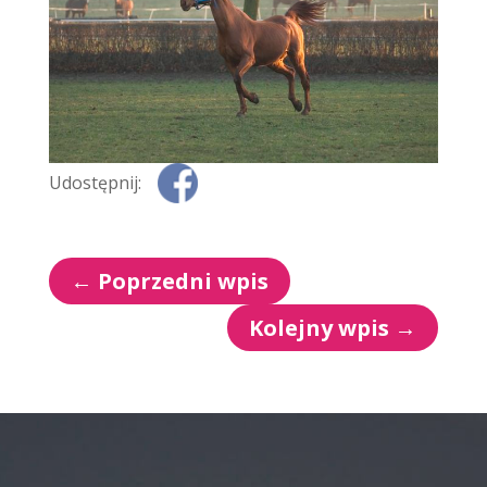
Udostępnij:
←
Poprzedni wpis
Kolejny wpis
→