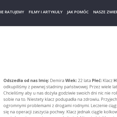
IE RATUJEMY
FILMY I ARTYKUŁY
JAK POMÓC
NASZE ZWIER
Odszedła od nas
Imię:
Demira
Wiek:
22 lata
Płeć:
Klacz
H
odkupiliśmy z pewnej stadniny państwowej. Przez wiele lat
Chcieliśmy aby u nas dożyła godziwie swoich dni nic nie ro
sobie na to. Niestety klacz podupadła na zdrowiu. Przyjec
ogromnymi problemami z drogami rodnymi. Leczenie ciągn
się na operacji zaszycia pochwy. Klacz jednak ciągle kolko