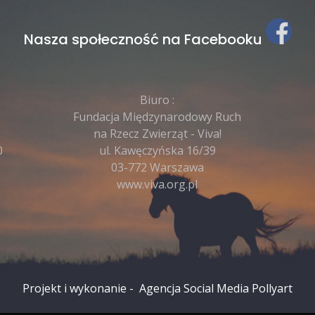
Nasza społeczność na Facebooku
Biuro :
Fundacja Międzynarodowy Ruch
na Rzecz Zwierząt - Viva!
0
ul. Kawęczyńska 16/39
03-772 Warszawa
www.viva.org.pl
Projekt i wykonanie -
Agencja Social Media
Pollyart