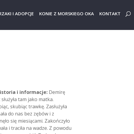
ZAKI I ADOPCJE
KONIE Z MORSKIEGO OKA
KONTAKT
istoria i informacje:
Demirę
 służyła tam jako matka.
biąc, skubiąc trawkę. Zasłużyła
hała do nas bez zębów i z
ęło się miesiącami. Zakończyło
wała i traciła na wadze. Z powodu