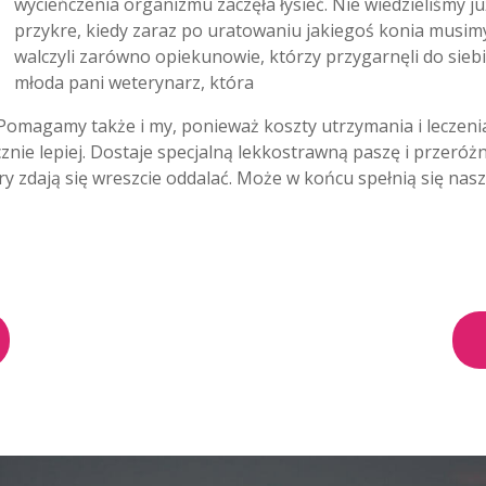
wycieńczenia organizmu zaczęła łysieć. Nie wiedzieliśmy j
przykre, kiedy zaraz po uratowaniu jakiegoś konia musi
walczyli zarówno opiekunowie, którzy przygarnęli do siebie
młoda pani weterynarz, która
u. Pomagamy także i my, ponieważ koszty utrzymania i lecze
znie lepiej. Dostaje specjalną lekkostrawną paszę i przeróżn
y zdają się wreszcie oddalać. Może w końcu spełnią się nas