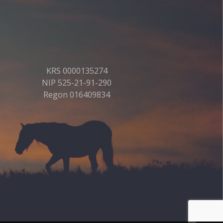
KRS 0000135274
NIP 525-21-91-290
Regon 016409834