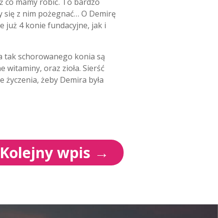
uż co mamy robić. To bardzo
my się z nim pożegnać… O Demirę
 już 4 konie fundacyjne, jak i
nia tak schorowanego konia są
e witaminy, oraz zioła. Sierść
ze życzenia, żeby Demira była
Kolejny wpis
→